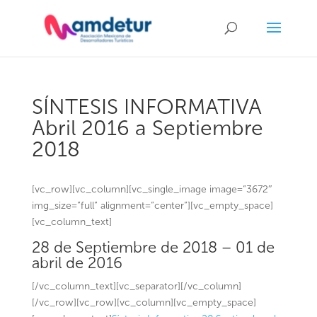
SÍNTESIS INFORMATIVA
Abril 2016 a Septiembre
2018
[vc_row][vc_column][vc_single_image image=”3672″
img_size=”full” alignment=”center”][vc_empty_space]
[vc_column_text]
28 de Septiembre de 2018 – 01 de
abril de 2016
[/vc_column_text][vc_separator][/vc_column]
[/vc_row][vc_row][vc_column][vc_empty_space]