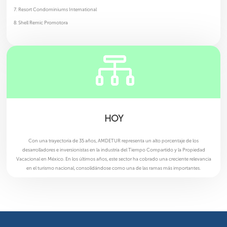
Resort Condominiums International
Shell Remic Promotora

HOY
Con una trayectoria de 35 años, AMDETUR representa un alto porcentaje de los
desarrolladores e inversionistas en la industria del Tiempo Compartido y la Propiedad
Vacacional en México. En los últimos años, este sector ha cobrado una creciente relevancia
en el turismo nacional, consolidándose como una de las ramas más importantes.