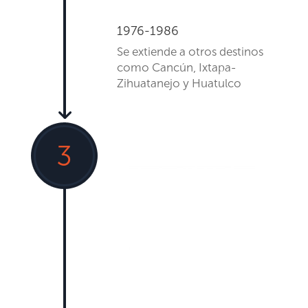
1976-1986
Se extiende a otros destinos
como Cancún, Ixtapa-
Zihuatanejo y Huatulco
3