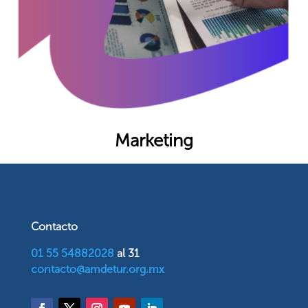
Marketing
Contacto
01 55 54882028
al 31
contacto@amdetur.org.mx