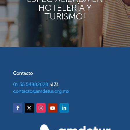
HOTELERÍA Y
TURISMO!
Contacto
01 55 54882028
al 31
contacto@amdetur.org.mx