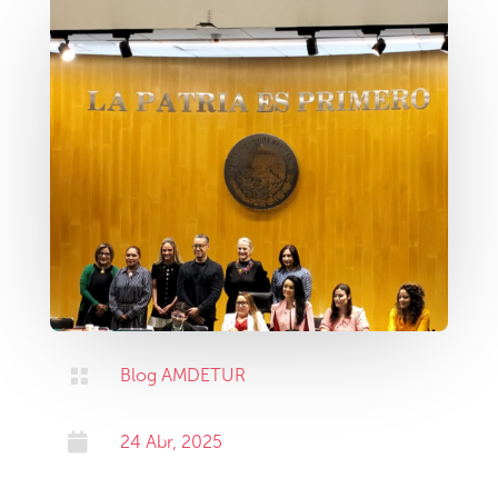

Blog AMDETUR

24 Abr, 2025