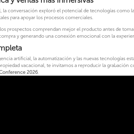
ca y ventas más inmersivas
al, la conversación exploró el potencial de tecnologías como la 
itales para apoyar los procesos comerciales.
los prospectos comprendan mejor el producto antes de tomar 
 compra y generando una conexión emocional con la experien
ompleta
encia artificial, la automatización y las nuevas tecnologías e
propiedad vacacional, te invitamos a reproducir la grabación 
 Conference 2026
.