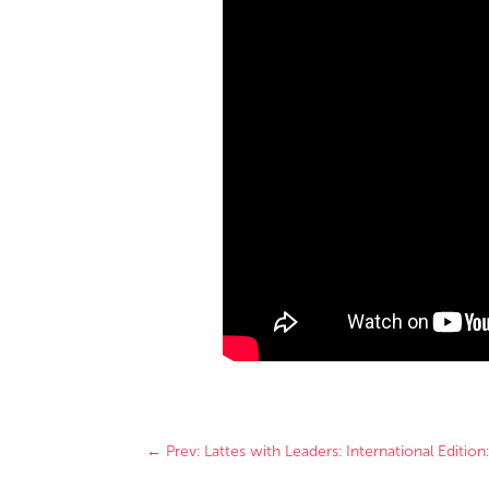
←
Prev: Lattes with Leaders: International Editio