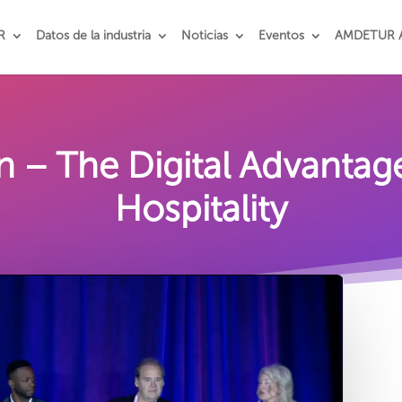
R
Datos de la industria
Noticias
Eventos
AMDETUR 
n – The Digital Advantage 
Hospitality