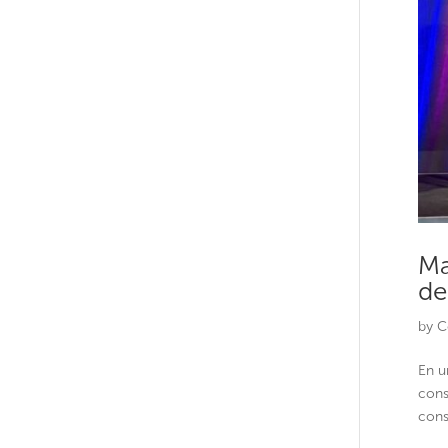
Ma
de
by
C
En u
cons
cons