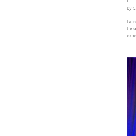
by
C
La i
turi
expe