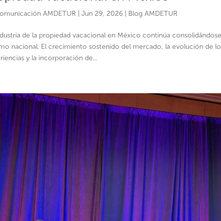
omunicación AMDETUR
|
Jun 29, 2026
|
Blog AMDETUR
ndustria de la propiedad vacacional en México continúa consolidándo
smo nacional. El crecimiento sostenido del mercado, la evolución de lo
riencias y la incorporación de...