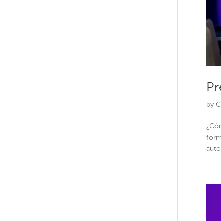
Pr
by
C
¿Cóm
forma
auto