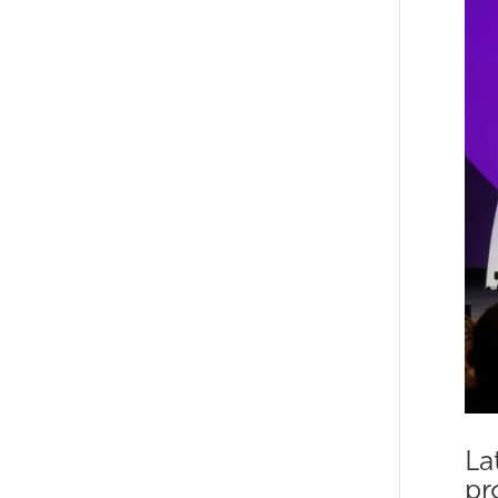
La
pr