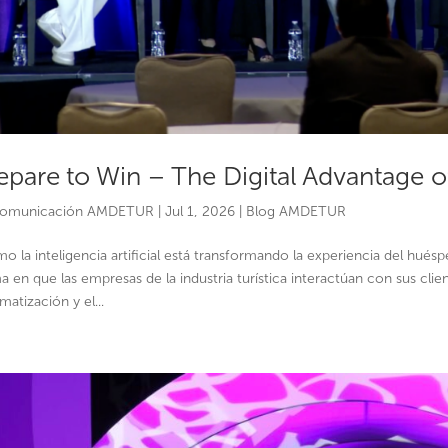
epare to Win – The Digital Advantage of 
omunicación AMDETUR
|
Jul 1, 2026
|
Blog AMDETUR
o la inteligencia artificial está transformando la experiencia del huésp
 en que las empresas de la industria turística interactúan con sus clientes
matización y el...