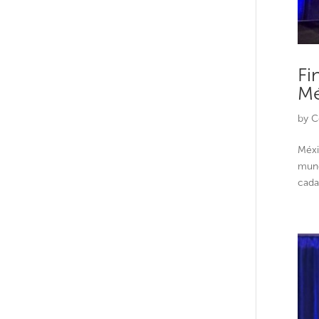
Fi
Mé
by
C
Méxi
mund
cada