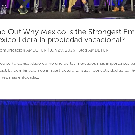
nd Out Why Mexico is the Strongest Em
xico lidera la propiedad vacacional?
omunicación AMDETUR
|
Jun 29, 2026
|
Blog AMDETUR
co se ha consolidado como uno de los mercados más importantes para l
ial. La combinación de infraestructura turística, conectividad aérea, ho
 vez más enfocada...