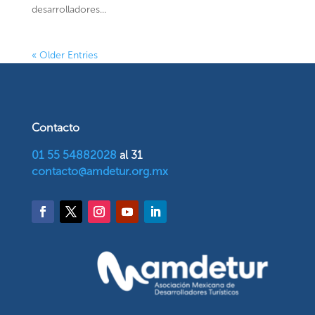
desarrolladores...
« Older Entries
Contacto
01 55 54882028
al 31
contacto@amdetur.org.mx