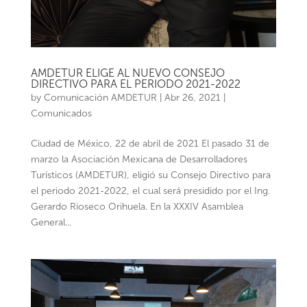
AMDETUR ELIGE AL NUEVO CONSEJO
DIRECTIVO PARA EL PERIODO 2021-2022
by
Comunicación AMDETUR
|
Abr 26, 2021
|
Comunicados
Ciudad de México, 22 de abril de 2021 El pasado 31 de
marzo la Asociación Mexicana de Desarrolladores
Turísticos (AMDETUR), eligió su Consejo Directivo para
el periodo 2021-2022, el cual será presidido por el Ing.
Gerardo Rioseco Orihuela. En la XXXIV Asamblea
General...