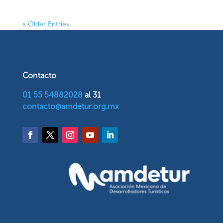
« Older Entries
Contacto
01 55 54882028
al 31
contacto@amdetur.org.mx