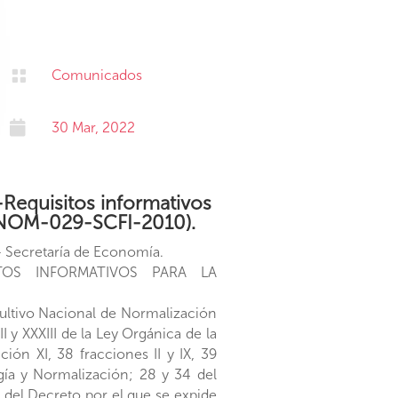

Comunicados

30 Mar, 2022
equisitos informativos
la NOM-029-SCFI-2010).
 Secretaría de Economía.
ITOS INFORMATIVOS PARA LA
tivo Nacional de Normalización
 y XXXIII de la Ley Orgánica de la
ión XI, 38 fracciones II y IX, 39
logía y Normalización; 28 y 34 del
 del Decreto por el que se expide