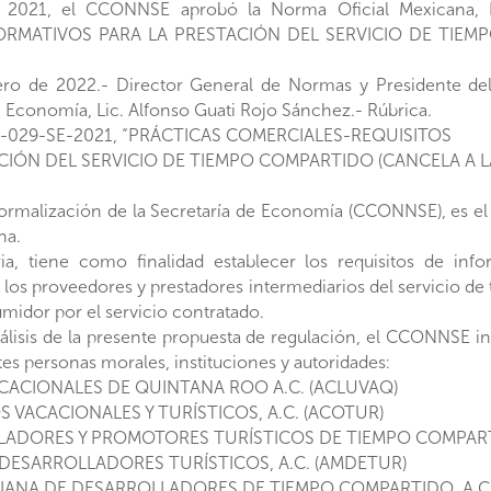
e 2021, el CCONNSE aprobó la Norma Oficial Mexicana,
ORMATIVOS PARA LA PRESTACIÓN DEL SERVICIO DE TIEM
ero de 2022.- Director General de Normas y Presidente de
e Economía, Lic. Alfonso Guati Rojo Sánchez.- Rúbrica.
029-SE-2021, “PRÁCTICAS COMERCIALES-REQUISITOS
CIÓN DEL SERVICIO DE TIEMPO COMPARTIDO (CANCELA A L
ormalización de la Secretaría de Economía (CCONNSE), es el 
na.
ria, tiene como finalidad establecer los requisitos de in
 los proveedores y prestadores intermediarios del servicio de
umidor por el servicio contratado.
análisis de la presente propuesta de regulación, el CCONNSE i
ntes personas morales, instituciones y autoridades:
ACIONALES DE QUINTANA ROO A.C. (ACLUVAQ)
ACACIONALES Y TURÍSTICOS, A.C. (ACOTUR)
DORES Y PROMOTORES TURÍSTICOS DE TIEMPO COMPARTI
ESARROLLADORES TURÍSTICOS, A.C. (AMDETUR)
NA DE DESARROLLADORES DE TIEMPO COMPARTIDO, A.C.