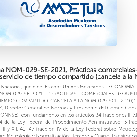
a NOM-029-SE-2021, Prácticas comerciales-R
l servicio de tiempo compartido (cancela a 
o Nacional, que dice: Estados Unidos Mexicanos.- ECONOMÍA.-
OM-029-SE-2021, “PRÁCTICAS COMERCIALES-REQUIS
TIEMPO COMPARTIDO (CANCELA A LA NOM-029-SCFI-2010)”.
irector General de Normas y Presidente del Comité Consul
NNSE), con fundamento en los artículos 34 fracciones II, XIII
4 de la Ley Federal de Procedimiento Administrativo; 3 fracc
 III y XII, 41, 47 fracción IV de la Ley Federal sobre Metro
re Metrología y Normalización; Tercero y Cuarto Transitorios