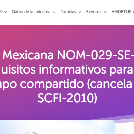
R
Datos de la industria
Noticias
Eventos
AMDETUR 
 Mexicana NOM-029-SE-2
isitos informativos para 
empo compartido (cancel
SCFI-2010)