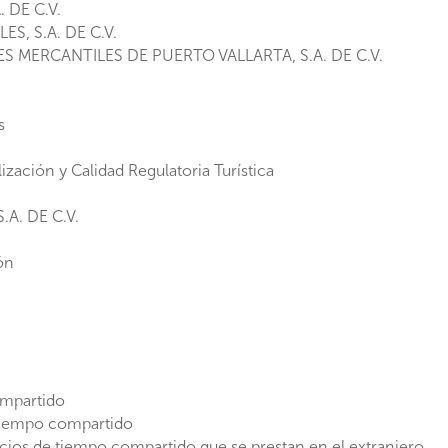
DE C.V.
, S.A. DE C.V.
ERCANTILES DE PUERTO VALLARTA, S.A. DE C.V.
s
ación y Calidad Regulatoria Turística
A. DE C.V.
ón
ompartido
tiempo compartido
cios de tiempo compartido que se prestan en el extranjero