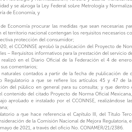
lidad y se abroga la Ley Federal sobre Metrología y Normalizaci
aría de Economía, y
a de Economía procurar las medidas que sean necesarias par
 el territorio nacional contengan los requisitos necesarios con
fectiva protección del consumidor;
020, el CCONNSE aprobó la publicación del Proyecto de N
s – Requisitos informativos para la prestación del servicio 
realizó en el Diario Oficial de la Federación el 4 de ener
 sus comentarios;
 naturales contados a partir de la fecha de publicación de
o Regulatorio a que se refiere los artículos 45 y 47 de l
ción del público en general para su consulta; y que dentro 
l contenido del citado Proyecto de Norma Oficial Mexicana
bajo aprobado e instalado por el CCONNSE, realizándose la
ana;
atorio a que hace referencia el Capítulo III, del Título Te
onsideración de la Comisión Nacional de Mejora Regulatoria, 
e mayo de 2021, a través del oficio No. CONAMER/21/2386.