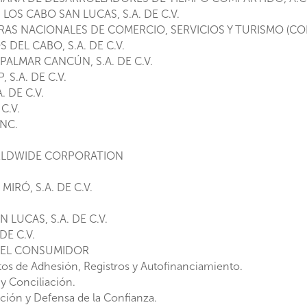
S CABO SAN LUCAS, S.A. DE C.V.
S NACIONALES DE COMERCIO, SERVICIOS Y TURISMO (C
EL CABO, S.A. DE C.V.
LMAR CANCÚN, S.A. DE C.V.
.A. DE C.V.
 DE C.V.
C.V.
NC.
LDWIDE CORPORATION
RÓ, S.A. DE C.V.
LUCAS, S.A. DE C.V.
E C.V.
EL CONSUMIDOR
s de Adhesión, Registros y Autofinanciamiento.
y Conciliación.
ción y Defensa de la Confianza.