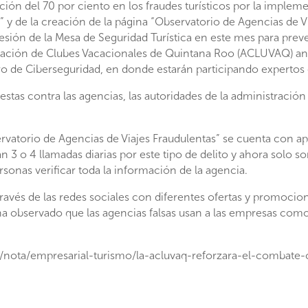
ción del 70 por ciento en los fraudes turísticos por la imple
” y de la creación de la página “Observatorio de Agencias de Vi
sión de la Mesa de Seguridad Turística en este mes para preveni
ociación de Clubes Vacacionales de Quintana Roo (ACLUVAQ) a
ro de Ciberseguridad, en donde estarán participando expertos 
estas contra las agencias, las autoridades de la administración 
rvatorio de Agencias de Viajes Fraudulentas” se cuenta con 
 3 o 4 llamadas diarias por este tipo de delito y ahora solo s
sonas verificar toda la información de la agencia.
 través de las redes sociales con diferentes ofertas y promocion
se ha observado que las agencias falsas usan a las empresas com
.tv/nota/empresarial-turismo/la-acluvaq-reforzara-el-combate-