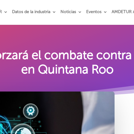
R
Datos de la industria
Noticias
Eventos
AMDETUR 
zará el combate contra f
en Quintana Roo