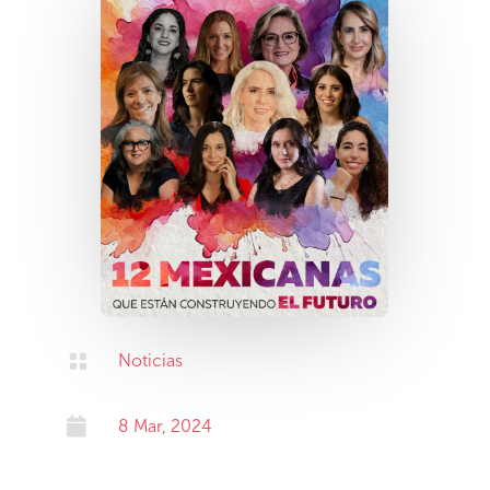

Noticias

8 Mar, 2024