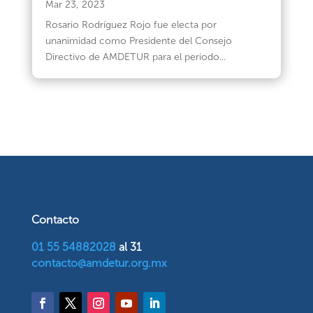
Mar 23, 2023
Rosario Rodríguez Rojo fue electa por
unanimidad como Presidente del Consejo
Directivo de AMDETUR para el periodo...
Contacto
01 55 54882028
al 31
contacto@amdetur.org.mx