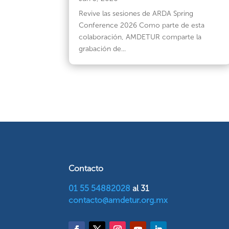
Revive las sesiones de ARDA Spring
Conference 2026 Como parte de esta
colaboración, AMDETUR comparte la
grabación de...
Contacto
01 55 54882028
al 31
contacto@amdetur.org.mx