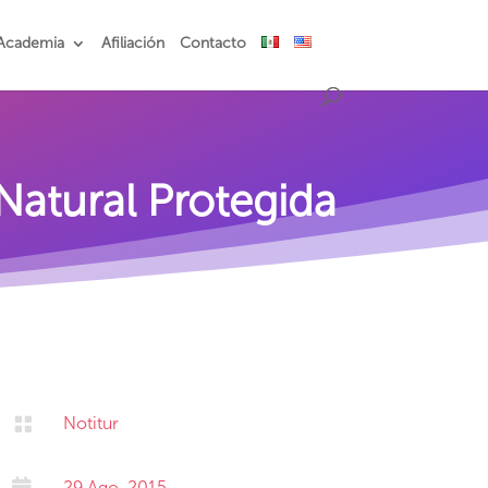
Academia
Afiliación
Contacto
Natural Protegida

Notitur

29 Ago, 2015