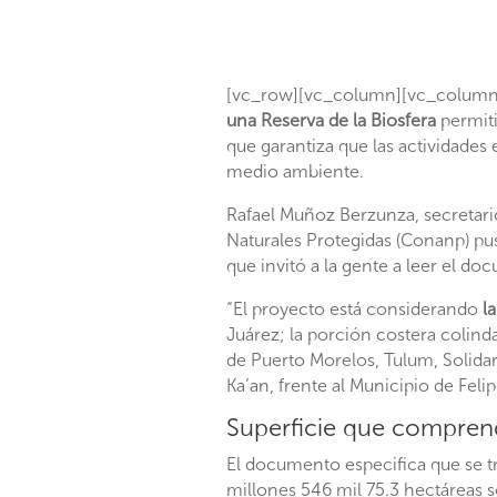
[vc_row][vc_column][vc_column_
una Reserva de la Biosfera
permit
que garantiza que las actividades
medio ambiente.
Rafael Muñoz Berzunza, secretar
Naturales Protegidas (Conanp) pu
que invitó a la gente a leer el d
“El proyecto está considerando
l
Juárez; la porción costera colind
de Puerto Morelos, Tulum, Solidari
Ka’an, frente al Municipio de Feli
Superficie que compre
El documento especifica que se tr
millones 546 mil 75.3 hectáreas s