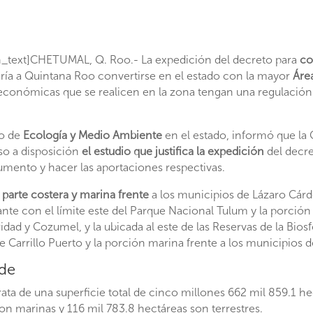
text]CHETUMAL, Q. Roo.- La expedición del decreto para
co
iría a Quintana Roo convertirse en el estado con la mayor
Área
 económicas que se realicen en la zona tengan una regulación 
io de
Ecología y Medio Ambiente
en el estado, informó que la
so a disposición
el estudio que justifica la expedición
del decre
ocumento y hacer las aportaciones respectivas.
a parte costera y marina frente
a los municipios de Lázaro Cárd
ante con el límite este del Parque Nacional Tulum y la porción
dad y Cozumel, y la ubicada al este de las Reservas de la Biosf
pe Carrillo Puerto y la porción marina frente a los municipios 
nde
ata de una superficie total de cinco millones 662 mil 859.1 hec
on marinas y 116 mil 783.8 hectáreas son terrestres.