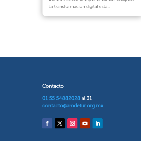
La transformación digital está...
Contacto
01 55 54882028
al 31
contacto@amdetur.org.mx