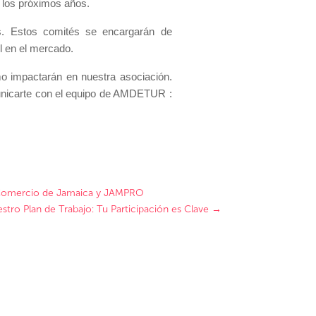
 los próximos años.
os. Estos comités se encargarán de
el en el mercado.
o impactarán en nuestra asociación.
municarte con el equipo de AMDETUR :
 y Comercio de Jamaica y JAMPRO
tro Plan de Trabajo: Tu Participación es Clave
→