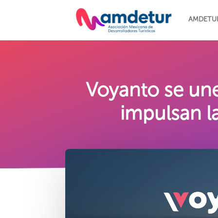
AMDETU
Voyanto se un
impulsan l