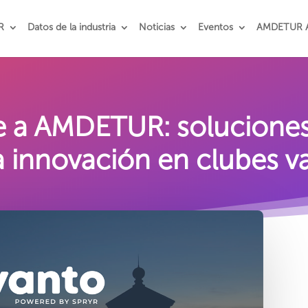
R
Datos de la industria
Noticias
Eventos
AMDETUR 
e a AMDETUR: soluciones 
a innovación en clubes v