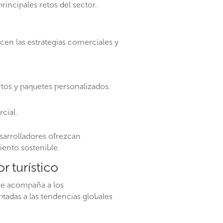
rincipales retos del sector.
en las estrategias comerciales y
tos y paquetes personalizados.
cial.
esarrolladores ofrezcan
iento sostenible.
r turístico
que acompaña a los
ptadas a las tendencias globales