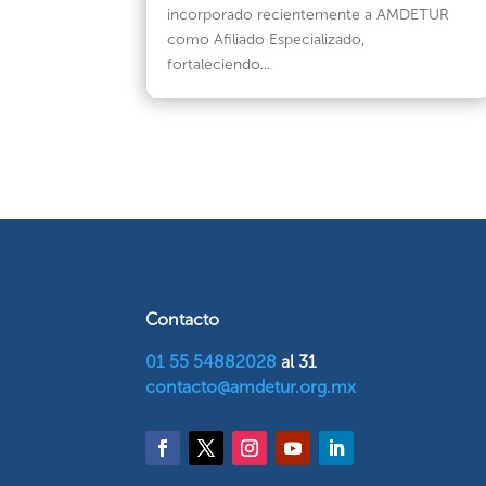
incorporado recientemente a AMDETUR
como Afiliado Especializado,
fortaleciendo...
Contacto
01 55 54882028
al 31
contacto@amdetur.org.mx