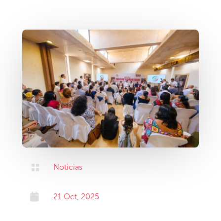

Noticias

21 Oct, 2025