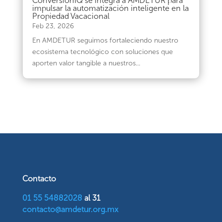
ConversionIQ se integra a AMDETUR para
impulsar la automatización inteligente en la
Propiedad Vacacional
Feb 23, 2026
En AMDETUR seguimos fortaleciendo nuestro
ecosistema tecnológico con soluciones que
aporten valor tangible a nuestros...
Contacto
01 55 54882028
al 31
contacto@amdetur.org.mx