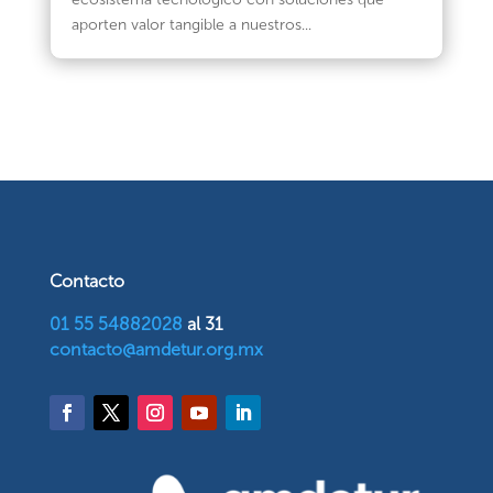
aporten valor tangible a nuestros...
Contacto
01 55 54882028
al 31
contacto@amdetur.org.mx