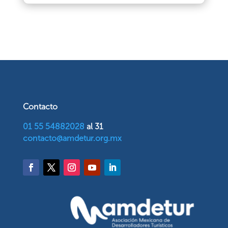
Contacto
01 55 54882028
al 31
contacto@amdetur.org.mx