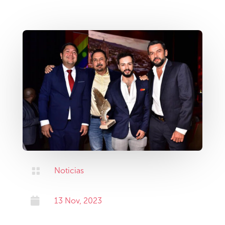

Noticias

13 Nov, 2023