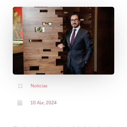

Noticias

10 Abr, 2024