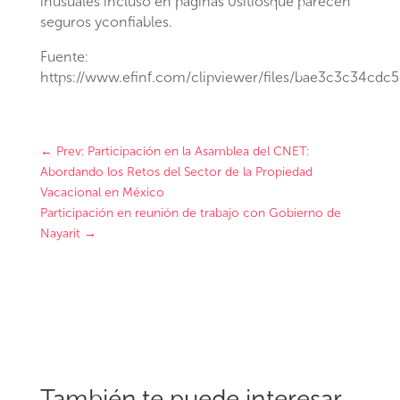
inusuales incluso en páginas 0sitiosque parecen
seguros yconfiables.
Fuente:
https://www.efinf.com/clipviewer/files/bae3c3c34cd
←
Prev: Participación en la Asamblea del CNET:
Abordando los Retos del Sector de la Propiedad
Vacacional en México
Participación en reunión de trabajo con Gobierno de
Nayarit
→
También te puede interesar…