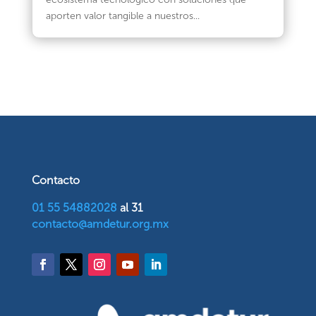
aporten valor tangible a nuestros...
Contacto
01 55 54882028
al 31
contacto@amdetur.org.mx