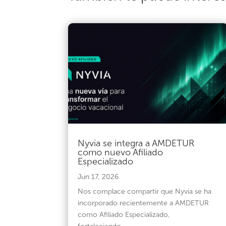
Nyvia se integra a AMDETUR
como nuevo Afiliado
Especializado
Jun 17, 2026
Nos complace compartir que Nyvia se ha
incorporado recientemente a AMDETUR
como Afiliado Especializado,