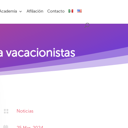
Academia
Afiliación
Contacto
a vacacionistas

Noticias

25 Mar, 2024