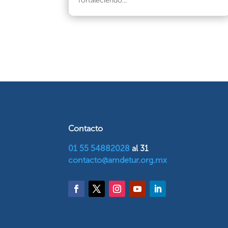
fortaleciendo...
Contacto
01 55 54882028
al 31
contacto@amdetur.org.mx