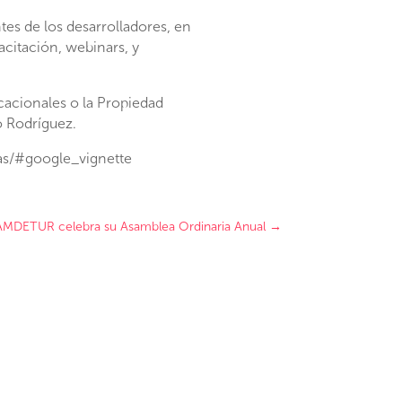
tes de los desarrolladores, en
acitación, webinars, y
acacionales o la Propiedad
o Rodríguez.
as/#google_vignette
AMDETUR celebra su Asamblea Ordinaria Anual
→