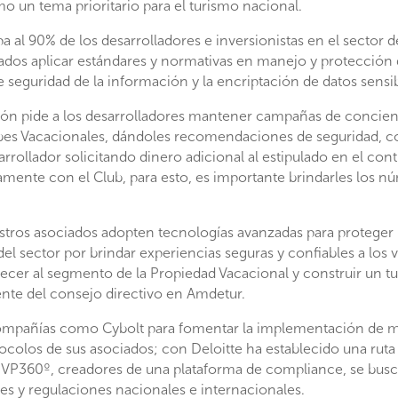
mo un tema prioritario para el turismo nacional.
al 90% de los desarrolladores e inversionistas en el sector d
dos aplicar estándares y normativas en manejo y protección d
seguridad de la información y la encriptación de datos sensib
ación pide a los desarrolladores mantener campañas de concie
bes Vacacionales, dándoles recomendaciones de seguridad, c
rrollador solicitando dinero adicional al estipulado en el contr
amente con el Club, para esto, es importante brindarles los nú
tros asociados adopten tecnologías avanzadas para proteger l
el sector por brindar experiencias seguras y confiables a los 
alecer al segmento de la Propiedad Vacacional y construir un 
ente del consejo directivo en Amdetur.
compañías como Cybolt para fomentar la implementación de m
tocolos de sus asociados; con Deloitte ha establecido una ruta 
on VP360º, creadores de una plataforma de compliance, se bus
s y regulaciones nacionales e internacionales.