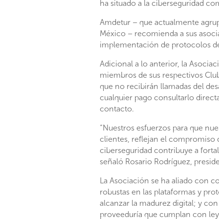
ha situado a la ciberseguridad co
Amdetur – que actualmente agrupa 
México – recomienda a sus asocia
implementación de protocolos de 
Adicional a lo anterior, la Asoci
miembros de sus respectivos Clu
que no recibirán llamadas del desa
cualquier pago consultarlo direct
contacto.
“Nuestros esfuerzos para que nues
clientes, reflejan el compromiso d
ciberseguridad contribuye a fort
señaló Rosario Rodríguez, presid
La Asociación se ha aliado con 
robustas en las plataformas y pro
alcanzar la madurez digital; y c
proveeduría que cumplan con leye