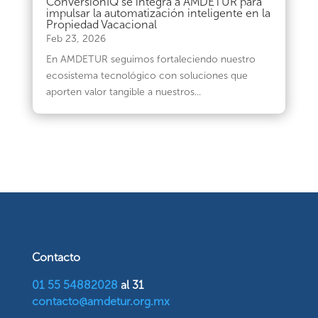
ConversionIQ se integra a AMDETUR para
impulsar la automatización inteligente en la
Propiedad Vacacional
Feb 23, 2026
En AMDETUR seguimos fortaleciendo nuestro
ecosistema tecnológico con soluciones que
aporten valor tangible a nuestros...
Contacto
01 55 54882028
al 31
contacto@amdetur.org.mx