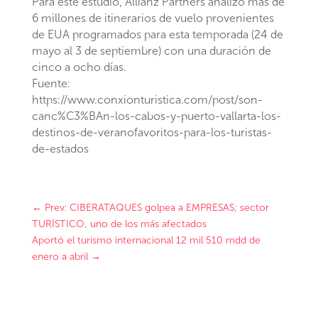
Para este estudio, Allianz Partners analizó más de
6 millones de itinerarios de vuelo provenientes
de EUA programados para esta temporada (24 de
mayo al 3 de septiembre) con una duración de
cinco a ocho días.
Fuente:
https://www.conxionturistica.com/post/son-
canc%C3%BAn-los-cabos-y-puerto-vallarta-los-
destinos-de-veranofavoritos-para-los-turistas-
de-estados
←
Prev: CIBERATAQUES golpea a EMPRESAS; sector
TURÍSTICO, uno de los más afectados
Aportó el turismo internacional 12 mil 510 mdd de
enero a abril
→