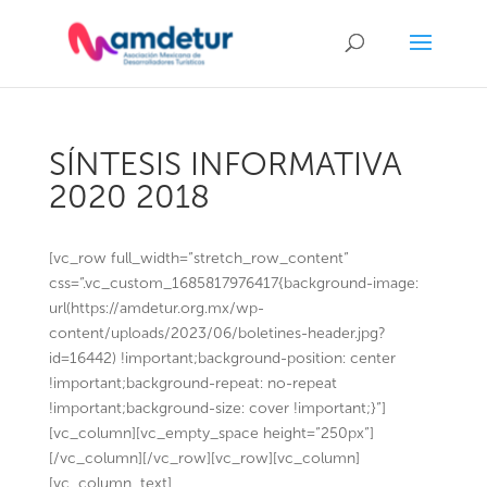
SÍNTESIS INFORMATIVA
2020 2018
[vc_row full_width=”stretch_row_content”
css=”.vc_custom_1685817976417{background-image:
url(https://amdetur.org.mx/wp-
content/uploads/2023/06/boletines-header.jpg?
id=16442) !important;background-position: center
!important;background-repeat: no-repeat
!important;background-size: cover !important;}”]
[vc_column][vc_empty_space height=”250px”]
[/vc_column][/vc_row][vc_row][vc_column]
[vc_column_text]