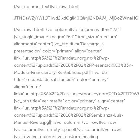
[/vc_column_text][vc_raw_html]
JTNDaWZyYW1lJTIwd2lkdGglM0QlMjI2NDAlMjIlMjBoZWln
[/vc_raw_html][/vc_column][vc_column width=”1/3″]
[vc_single_image image=”2641″ img_size=”medium”
alignment=”center”][vc_btn title=”Descarga la
presentación” color=”primary” align=”center”
link=”url:http%3A%2F%2Famdetur.org.mx%2Fwp-
content%2Fuploads%2F2016%2F02%2FPresentaci%C3%B3n-
Modelo-Financiero-y-Rentabilidad.pdf||”][vc_btn
title=”Encuesta de satisfacción” color=”primary”
align=”center”
link=”url:https%3A%2F%2Fes.surveymonkey.com%2Fr%2FTD9WK9
[vc_btn title=”Ver reseña” color=”primary” align=”center”
link=”url:http%3A%2F%2Famdetur.org.mx%2Fwp-
content%2Fuploads%2F2016%2F02%2FSemblanza-Luis-
Manuel-Rivera.jpg||”][/vc_column][/vc_row][vc_row]
[vc_column][vc_empty_space][/vc_column][/vc_row]
[vc_row][vc_column][vc_custom_heading