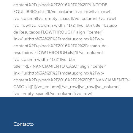
content%2Fuploads%2F2016%2F02%2FPUNTODE-
EQUILIBRIO.xlsx||”][/vc_column][/vc_row][vc_row]
[vc_column][vc_empty_space][/vc_column][/vc_row]
[vc_row][vc_column width=”1/2″][vc_btn title=”Estado
de Resultados FLOWTHROUGH” align=”center”
link=”url:http%3A%2F%2Famdetur.org.mx%2Fwp-
content%2Fuploads%2F2016%2F02%2Festado-de-
resultados-FLOWTHROUGH.xls||”][/vc_column]
[vc_column width=”1/2″][vc_btn
title=”REFINANCIAMIENTO CASO” align=”center”
link=”url:http%3A%2F%2Famdetur.org.mx%2Fwp-
content%2Fuploads%2F2016%2F02%2FREFINANCIAMIENTO-
CASO.xls||”][/vc_column][/vc_row][vc_row][vc_column]
[vc_empty_space][/vc_column][/vc_row]
Contacto