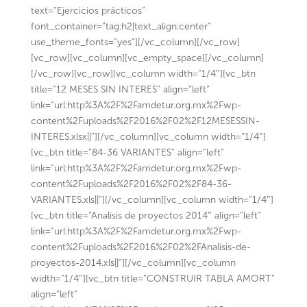
text=”Ejercicios prácticos”
font_container=”tag:h2|text_align:center”
use_theme_fonts=”yes”][/vc_column][/vc_row]
[vc_row][vc_column][vc_empty_space][/vc_column]
[/vc_row][vc_row][vc_column width=”1/4″][vc_btn
title=”12 MESES SIN INTERES” align=”left”
link=”url:http%3A%2F%2Famdetur.org.mx%2Fwp-
content%2Fuploads%2F2016%2F02%2F12MESESSIN-
INTERES.xlsx||”][/vc_column][vc_column width=”1/4″]
[vc_btn title=”84-36 VARIANTES” align=”left”
link=”url:http%3A%2F%2Famdetur.org.mx%2Fwp-
content%2Fuploads%2F2016%2F02%2F84-36-
VARIANTES.xls||”][/vc_column][vc_column width=”1/4″]
[vc_btn title=”Analisis de proyectos 2014″ align=”left”
link=”url:http%3A%2F%2Famdetur.org.mx%2Fwp-
content%2Fuploads%2F2016%2F02%2FAnalisis-de-
proyectos-2014.xls||”][/vc_column][vc_column
width=”1/4″][vc_btn title=”CONSTRUIR TABLA AMORT”
align=”left”