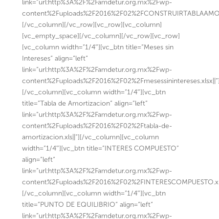
link=”url:http%3A%2F%2Famdetur.org.mx%2Fwp-
content%2Fuploads%2F2016%2F02%2FCONSTRUIRTABLAAMORT.
[/vc_column][/vc_row][vc_row][vc_column]
[vc_empty_space][/vc_column][/vc_row][vc_row]
[vc_column width=”1/4″][vc_btn title=”Meses sin
Intereses” align=”left”
link=”url:http%3A%2F%2Famdetur.org.mx%2Fwp-
content%2Fuploads%2F2016%2F02%2Fmesessinintereses.xlsx||”
[/vc_column][vc_column width=”1/4″][vc_btn
title=”Tabla de Amortizacion” align=”left”
link=”url:http%3A%2F%2Famdetur.org.mx%2Fwp-
content%2Fuploads%2F2016%2F02%2Ftabla-de-
amortizacion.xls||”][/vc_column][vc_column
width=”1/4″][vc_btn title=”INTERES COMPUESTO”
align=”left”
link=”url:http%3A%2F%2Famdetur.org.mx%2Fwp-
content%2Fuploads%2F2016%2F02%2FINTERESCOMPUESTO.xlsx
[/vc_column][vc_column width=”1/4″][vc_btn
title=”PUNTO DE EQUILIBRIO” align=”left”
link=”url:http%3A%2F%2Famdetur.org.mx%2Fwp-