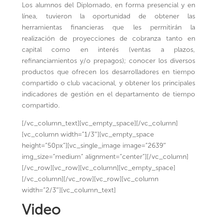
Los alumnos del Diplomado, en forma presencial y en
línea, tuvieron la oportunidad de obtener las
herramientas financieras que les permitirán la
realización de proyecciones de cobranza tanto en
capital como en interés (ventas a plazos,
refinanciamientos y/o prepagos); conocer los diversos
productos que ofrecen los desarrolladores en tiempo
compartido o club vacacional, y obtener los principales
indicadores de gestión en el departamento de tiempo
compartido.
[/vc_column_text][vc_empty_space][/vc_column]
[vc_column width=”1/3″][vc_empty_space
height=”50px”][vc_single_image image=”2639″
img_size=”medium” alignment=”center”][/vc_column]
[/vc_row][vc_row][vc_column][vc_empty_space]
[/vc_column][/vc_row][vc_row][vc_column
width=”2/3″][vc_column_text]
Video