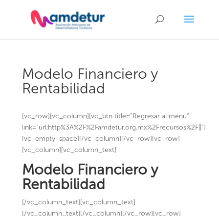
Modelo Financiero y
Rentabilidad
[vc_row][vc_column][vc_btn title=”Regresar al menu”
link=”url:http%3A%2F%2Famdetur.org.mx%2Frecursos%2F||”]
[vc_empty_space][/vc_column][/vc_row][vc_row]
[vc_column][vc_column_text]
Modelo Financiero y
Rentabilidad
[/vc_column_text][vc_column_text]
[/vc_column_text][/vc_column][/vc_row][vc_row]