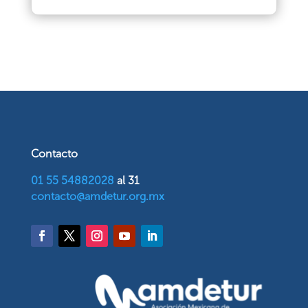
Contacto
01 55 54882028
al 31
contacto@amdetur.org.mx