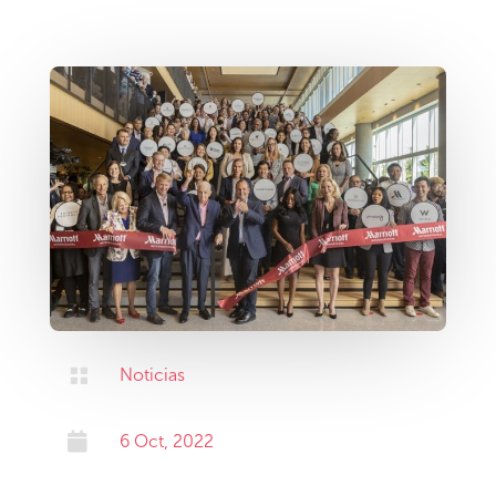

Noticias

6 Oct, 2022