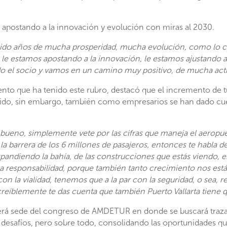
 apostando a la innovación y evolución con miras al 2030.
sido años de mucha prosperidad, mucha evolución, como lo 
, le estamos apostando a la innovación, le estamos ajustando 
o el socio y vamos en un camino muy positivo, de mucha acti
ento que ha tenido este rubro, destacó que el incremento de tur
ido, sin embargo, también como empresarios se han dado cue
 bueno, simplemente vete por las cifras que maneja el aerop
a barrera de los 6 millones de pasajeros, entonces te habla d
andiendo la bahía, de las construcciones que estás viendo, 
a responsabilidad, porque también tanto crecimiento nos est
 con la vialidad, tenemos que a la par con la seguridad, o sea
íblemente te das cuenta que también Puerto Vallarta tiene que 
erá sede del congreso de AMDETUR en donde se buscará trazar l
desafíos, pero sobre todo, consolidando las oportunidades q