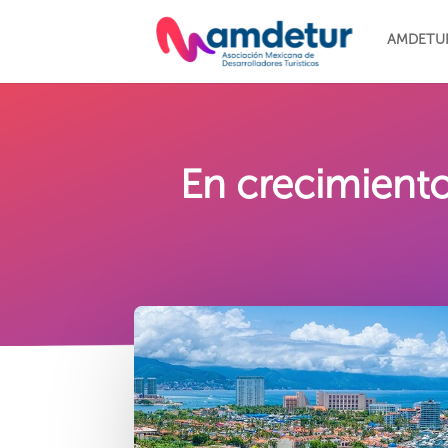
AMDETU
En crecimient