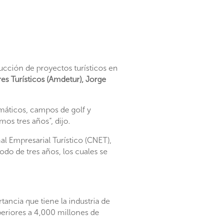
rucción de proyectos turísticos en
s Tu­rísticos (Amdetur), Jorge
máti­cos, campos de golf y
os tres años”, dijo.
l Em­presarial Turístico (CNET),
odo de tres años, los cuales se
ancia que tiene la industria de
uperiores a 4,000 millones de