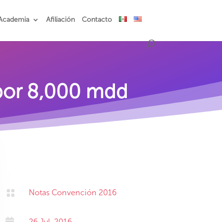
Academia
Afiliación
Contacto
 por 8,000 mdd

Notas Convención 2016

26 Jul, 2016