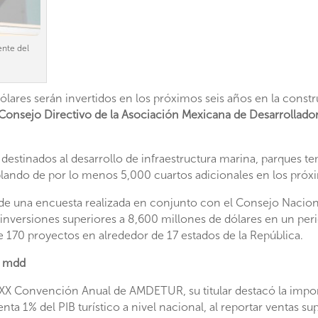
ente del
lares serán invertidos en los próximos seis años en la cons­t
Consejo Directivo de la Asociación Mexicana de Desarrolladore
estinados al desarrollo de infraes­tructura marina, parques te
lando de por lo menos 5,000 cuartos adicionales en los próxim
o de una encuesta realizada en con­junto con el Consejo Naciona
nversiones superiores a 8,600 millones de dó­lares en un peri
e 170 proyectos en alrededor de 17 estados de la República.
0 mdd
XXX Convención Anual de AMDETUR, su titular destacó la import
ta 1% del PIB turístico a nivel nacional, al reportar ventas s