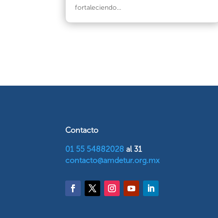
fortaleciendo...
Contacto
01 55 54882028
al 31
contacto@amdetur.org.mx