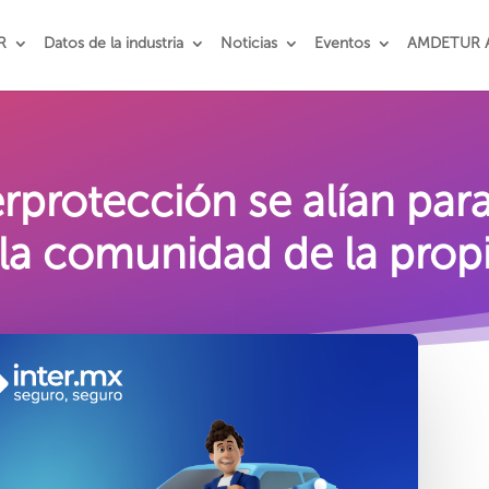
R
Datos de la industria
Noticias
Eventos
AMDETUR 
protección se alían para
a la comunidad de la prop