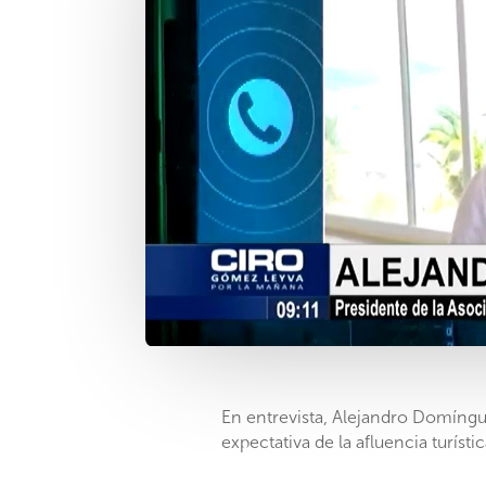
En entrevista, Alejandro Domíngue
expectativa de la afluencia turísti