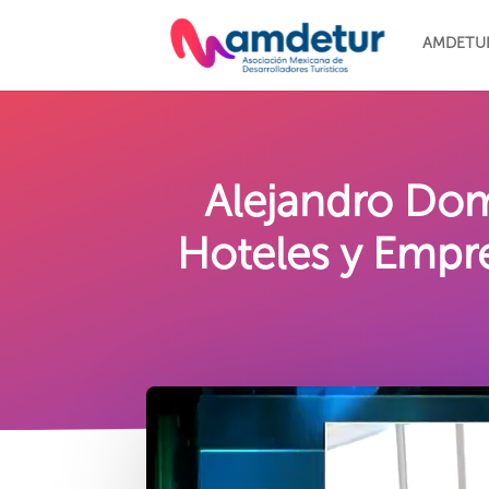
AMDETU
Alejandro Dom
Hoteles y Empre