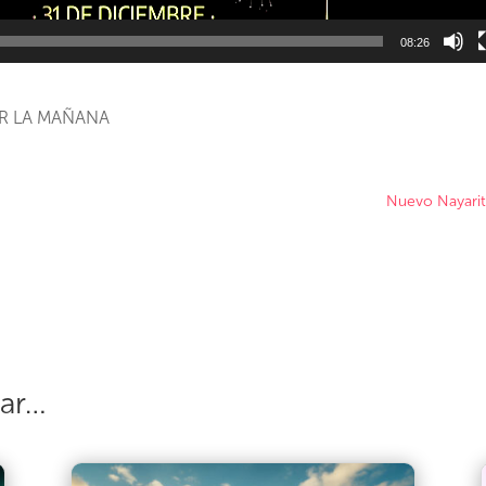
08:26
OR LA MAÑANA
Nuevo Nayarit
sar…