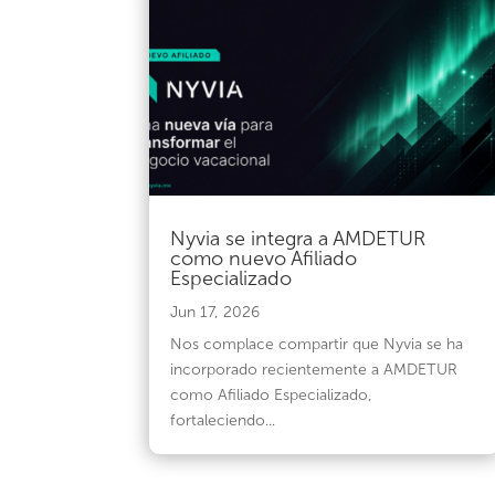
Nyvia se integra a AMDETUR
como nuevo Afiliado
Especializado
Jun 17, 2026
Nos complace compartir que Nyvia se ha
incorporado recientemente a AMDETUR
como Afiliado Especializado,
fortaleciendo...