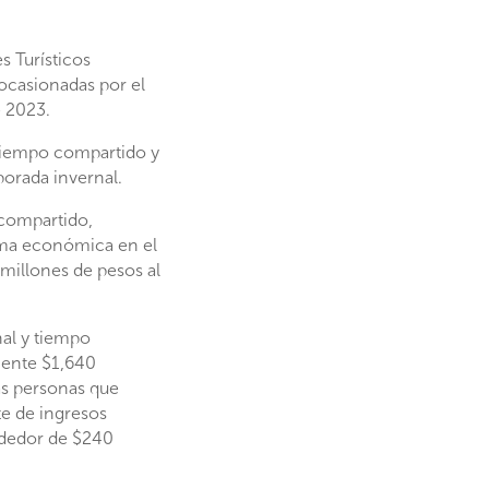
s Turísticos
ocasionadas por el
e 2023.
l tiempo compartido y
orada invernal.
 compartido,
ama económica en el
millones de pesos al
nal y tiempo
mente $1,640
as personas que
te de ingresos
ededor de $240