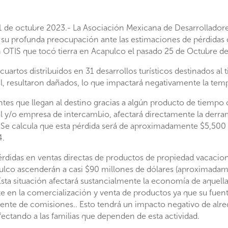
 de octubre 2023.- La Asociación Mexicana de Desarrolladore
su profunda preocupación ante las estimaciones de pérdidas 
 OTIS que tocó tierra en Acapulco el pasado 25 de Octubre d
cuartos distribuidos en 31 desarrollos turísticos destinados a
, resultaron dañados, lo que impactará negativamente la temp
antes que llegan al destino gracias a algún producto de tiempo
l y/o empresa de intercambio, afectará directamente la derr
 Se calcula que esta pérdida será de aproximadamente $5,500 
4.
 pérdidas en ventas directas de productos de propiedad vacacio
lco ascenderán a casi $90 millones de dólares (aproximada
Esta situación afectará sustancialmente la economía de aquell
e en la comercialización y venta de productos ya que su fuen
ente de comisiones.. Esto tendrá un impacto negativo de alr
fectando a las familias que dependen de esta actividad.