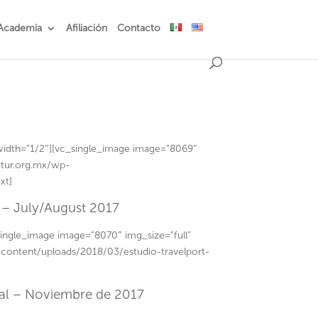
Academia
Afiliación
Contacto
idth=”1/2″][vc_single_image image=”8069″
etur.org.mx/wp-
xt]
h – July/August 2017
ingle_image image=”8070″ img_size=”full”
-content/uploads/2018/03/estudio-travelport-
ital – Noviembre de 2017