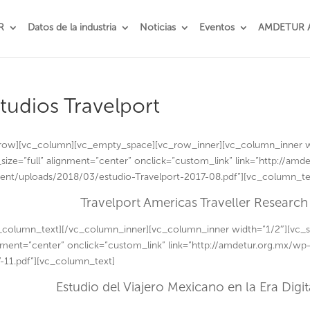
R
Datos de la industria
Noticias
Eventos
AMDETUR 
tudios Travelport
row][vc_column][vc_empty_space][vc_row_inner][vc_column_inner w
size=”full” alignment=”center” onclick=”custom_link” link=”http://amd
ent/uploads/2018/03/estudio-Travelport-2017-08.pdf”][vc_column_te
Travelport Americas Traveller Researc
_column_text][/vc_column_inner][vc_column_inner width=”1/2″][vc_s
nment=”center” onclick=”custom_link” link=”http://amdetur.org.mx/wp
-11.pdf”][vc_column_text]
Estudio del Viajero Mexicano en la Era Dig