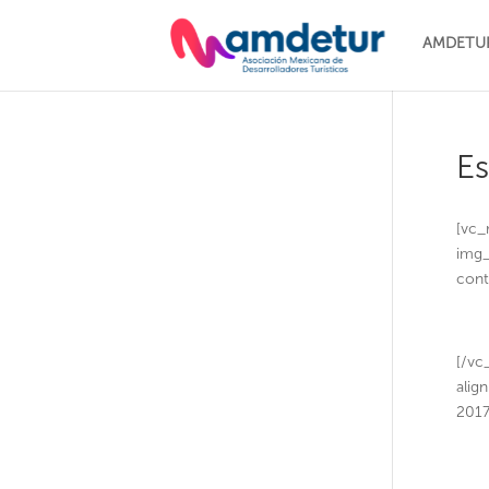
AMDETU
Es
[vc_
img_
cont
[/vc
alig
2017