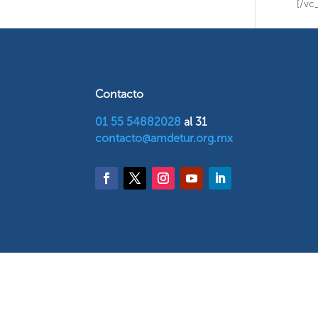
[/vc
Contacto
01 55 54882028
al 31
contacto@amdetur.org.mx