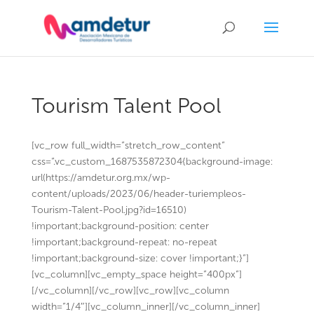
Tourism Talent Pool
[vc_row full_width=”stretch_row_content”
css=”.vc_custom_1687535872304{background-image:
url(https://amdetur.org.mx/wp-
content/uploads/2023/06/header-turiempleos-
Tourism-Talent-Pool.jpg?id=16510)
!important;background-position: center
!important;background-repeat: no-repeat
!important;background-size: cover !important;}”]
[vc_column][vc_empty_space height=”400px”]
[/vc_column][/vc_row][vc_row][vc_column
width=”1/4″][vc_column_inner][/vc_column_inner]