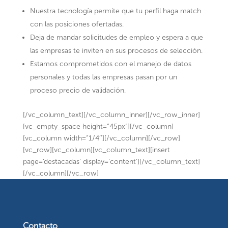
Nuestra tecnología permite que tu perfil haga match
con las posiciones ofertadas.
Deja de mandar solicitudes de empleo y espera a que
las empresas te inviten en sus procesos de selección.
Estamos comprometidos con el manejo de datos
personales y todas las empresas pasan por un
proceso precio de validación.
[/vc_column_text][/vc_column_inner][/vc_row_inner]
[vc_empty_space height=”45px”][/vc_column]
[vc_column width=”1/4″][/vc_column][/vc_row]
[vc_row][vc_column][vc_column_text][insert
page=’destacadas’ display=’content’][/vc_column_text]
[/vc_column][/vc_row]
Contacto