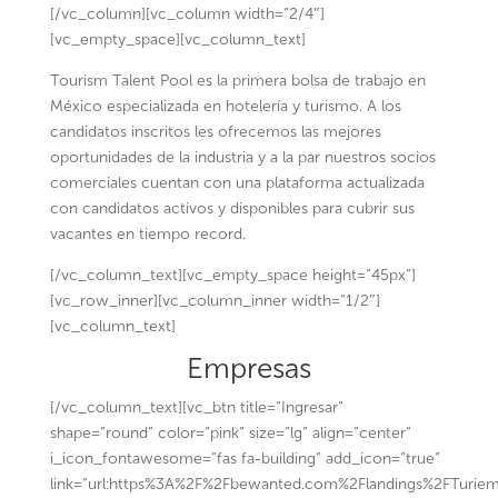
[/vc_column][vc_column width=”2/4″]
[vc_empty_space][vc_column_text]
Tourism Talent Pool es la primera bolsa de trabajo en
México especializada en hotelería y turismo. A los
candidatos inscritos les ofrecemos las mejores
oportunidades de la industria y a la par nuestros socios
comerciales cuentan con una plataforma actualizada
con candidatos activos y disponibles para cubrir sus
vacantes en tiempo record.
[/vc_column_text][vc_empty_space height=”45px”]
[vc_row_inner][vc_column_inner width=”1/2″]
[vc_column_text]
Empresas
[/vc_column_text][vc_btn title=”Ingresar”
shape=”round” color=”pink” size=”lg” align=”center”
i_icon_fontawesome=”fas fa-building” add_icon=”true”
link=”url:https%3A%2F%2Fbewanted.com%2Flandings%2FTurie