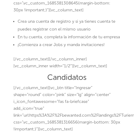
css=”.vc_custom_1685381308645{margin-bottom:
30px !important;}”][vc_column_text]
Crea una cuenta de registro y si ya tienes cuenta te
puedes registrar con el mismo usuario
En tu cuenta, completa la información de tu empresa
¡Comienza a crear Jobs y manda invitaciones!
[/vc_column_text][/vc_column_inner]
[vc_column_inner width=”1/2″][vc_column_text]
Candidatos
[/vc_column_text][vc_btn title=”Ingresar”
shape=”round” color=”pink” size=”lg” align=”center”
i_icon_fontawesome=”fas fa-briefcase”
add_icon=”true”
link=”url:https%3A%2F%2Fbewanted.com%2Flandings%2FTuriem
css=”.vc_custom_1685381316656{margin-bottom: 30px
!important;}”][vc_column_text]