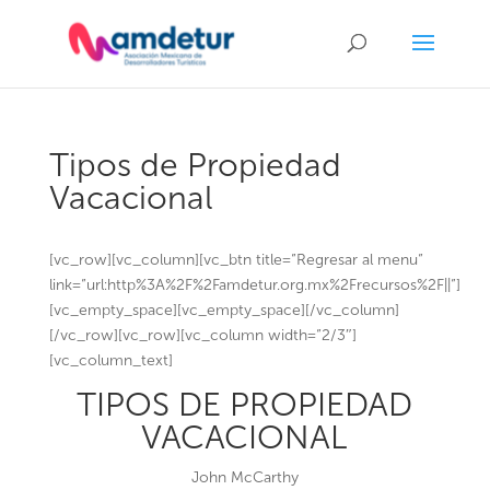
Tipos de Propiedad
Vacacional
[vc_row][vc_column][vc_btn title=”Regresar al menu”
link=”url:http%3A%2F%2Famdetur.org.mx%2Frecursos%2F||”]
[vc_empty_space][vc_empty_space][/vc_column]
[/vc_row][vc_row][vc_column width=”2/3″]
[vc_column_text]
TIPOS DE PROPIEDAD
VACACIONAL
John McCarthy