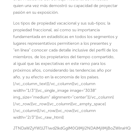
quien una vez más demostró su capacidad de proyectar
pasión en su exposición.
Los tipos de propiedad vacacional y sus sub-tipos; la
propiedad fraccional, así como su importancia
fundamentada en estadísticas en todos los segmentos y
lugares representativos permitieron a los presentes y
“en línea” conocer cada detalle inclusive del perfil de los
miembros, de los propietarios del tiempo compartido,
al igual que las expectativas en este ramo para los
próximos años, considerando las tendencias año por
año, y su efecto en la economía de los países.
[/vc_column_text][/vc_column][vc_column
width=”1/3″][vc_single_image image=”3038″
img_size=”medium” alignment=”center”][/vc_column]
[/vc_row][vc_row][vc_column][vc_empty_space]
[/vc_column][/vc_row][vc_row][vc_column
width=”2/3″][vc_raw_html]
JTNDaWZyYW1lJTIwd2lkdGglM0QlMjI2NDAlMjIlMjBoZWln