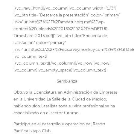
[/vc_raw_html][/vc_column][vc_column width=”1/3″]
[vc_btn title=”Descarga la presentación” color=”primary”
link=”url:http%3A%2F%2Famdetur.org.mx%2Fwp-
content%2Fuploads%2F2016%2F02%2FAMDETUR-
Timeshare-2015.pdf||”][vc_btn title=”Encuenta de
satisfación” color=”primary”
link=”url:https%3A%2F%2Fes.surveymonkey.com%2Fr%2FGH358X
[vc_column_text]
[/vc_column_text][/vc_column][/vc_row][vc_row]
[vc_column][vc_empty_space][vc_column_text]
Semblanza
Obtuvo la Licenciatura en Administración de Empresas
en la Universidad La Salle de la Ciudad de México,
habiendo sido Lasallista toda su vida profesional se ha
especializado en el sector turismo.
Participó en el desarrollo y operación del Resort
Pacífica Ixtapa Club.