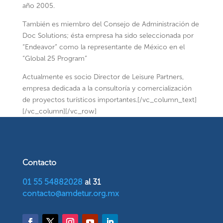
año 2005.
También es miembro del Consejo de Administración de
Doc Solutions; ésta empresa ha sido seleccionada por
“Endeavor” como la representante de México en el
“Global 25 Program”
Actualmente es socio Director de Leisure Partners,
empresa dedicada a la consultoría y comercialización
de proyectos turísticos importantes.[/vc_column_text]
[/vc_column][/vc_row]
Contacto
01 55 54882028
al 31
contacto@amdetur.org.mx