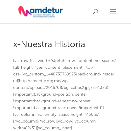
x-Nuestra Historia
[vc_row full_width=”stretch_row_content_no_spaces”
full_height=”yes” content_placement=”top”
css=”.vc_custom_1440733769923{background-image:
url(http://amdetur.org.mx/wp-
content/uploads/2015/08/bg_cabos2.jpg?id=1323)
!important;background-position: center
!important;background-repeat: no-repeat
!important;background-size: cover !important;}”]
[vc_column][vc_empty_space height=”450px”]
[/vc_column][/vc_row][vc_row][vc_column
width=”2/3″][vc_column_inner]