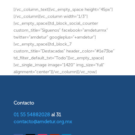
[/vc_column_text][vc_empty_space height=”45px”]
[/vc_column][vc_column width=”1/3″]
[vc_empty_space][td_block_social_counter
custom_title=”Síguenos” facebook=”amdeturmx”
twitter=”amdetur” googleplus=”+amdetur”]
[vc_empty_space][td_block_7
custom_title=”Destacadas” header_color=”#1e73be”
td_filter_default_txt=”Todo”][vc_empty_space]
[vc_single_image image=”1420″ img_size=”full”
alignment=”center”][/vc_column][/vc_row]
Contacto
01 55 54882028
al 31
contacto@amdetur.org.mx