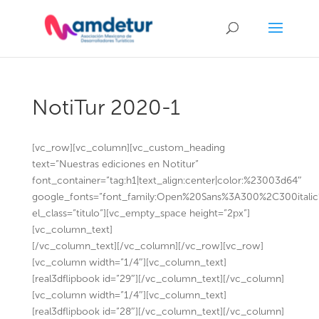
NotiTur 2020-1
[vc_row][vc_column][vc_custom_heading
text=”Nuestras ediciones en Notitur”
font_container=”tag:h1|text_align:center|color:%23003d64″
google_fonts=”font_family:Open%20Sans%3A300%2C300itali
el_class=”titulo”][vc_empty_space height=”2px”]
[vc_column_text]
[/vc_column_text][/vc_column][/vc_row][vc_row]
[vc_column width=”1/4″][vc_column_text]
[real3dflipbook id=”29″][/vc_column_text][/vc_column]
[vc_column width=”1/4″][vc_column_text]
[real3dflipbook id=”28″][/vc_column_text][/vc_column]