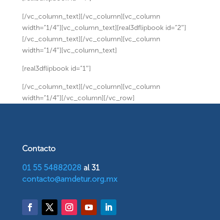
[/vc_column_text][/vc_column][vc_column
width=”1/4″][vc_column_text][real3dflipbook id=”2″]
[/vc_column_text][/vc_column][vc_column
width=”1/4″][vc_column_text]
[real3dflipbook id=”1″]
[/vc_column_text][/vc_column][vc_column
width=”1/4″][/vc_column][/vc_row]
Contacto
01 55 54882028
al 31
contacto@amdetur.org.mx