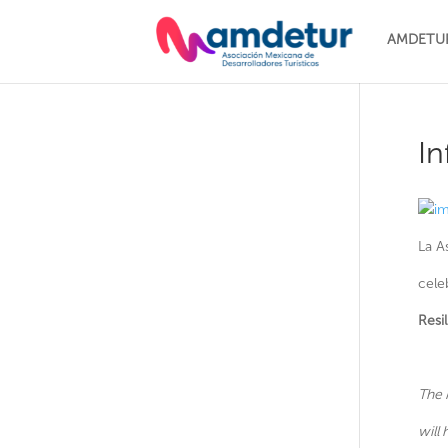
AMDETU
In
La A
cele
Resi
The 
will 