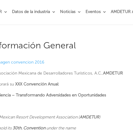
R
Datos de la industria
Noticias
Eventos
AMDETUR 
formación General
sociación Mexicana de Desarrolladores Turísticos, A.C.,
AMDETUR
brará su
XXX Convención Anual
:
liencia – Transformando Adversidades en Oportunidades
Mexican Resort Development Association (
AMDETUR
)
hold its
30th. Convention
under the name