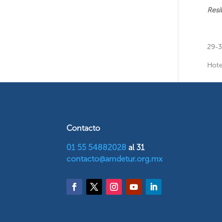
Resi
29-3
Hote
Contacto
01 55 54882028
al 31
contacto@amdetur.org.mx