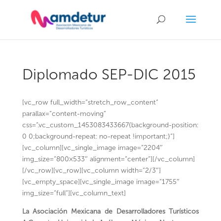
Diplomado SEP-DIC 2015
[vc_row full_width=”stretch_row_content”
parallax=”content-moving”
css=”.vc_custom_1453083433667{background-position:
0 0;background-repeat: no-repeat !important;}”]
[vc_column][vc_single_image image=”2204″
img_size=”800×533″ alignment=”center”][/vc_column]
[/vc_row][vc_row][vc_column width=”2/3″]
[vc_empty_space][vc_single_image image=”1755″
img_size=”full”][vc_column_text]
La Asociación Mexicana de Desarrolladores Turísticos