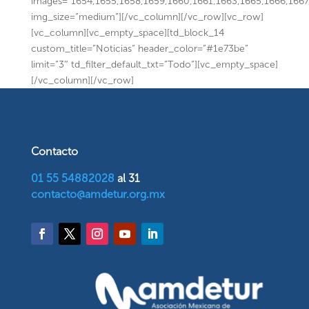
images=”1654,1655,1658,1659,1660,1661,1663,1665,1666,1667
img_size=”medium”][/vc_column][/vc_row][vc_row]
[vc_column][vc_empty_space][td_block_14
custom_title=”Noticias” header_color=”#1e73be”
limit=”3″ td_filter_default_txt=”Todo”][vc_empty_space]
[/vc_column][/vc_row]
Contacto
01 55 54882028
al 31
contacto@amdetur.org.mx