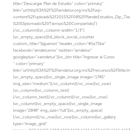
title=”Descargar Plan de Estudio” color=”primary”
link=”url:http%3A%2F%2Famdetur.org.mx%2Fwp-
content%2Fuploads%2F2015%2F08%2FPlandeEstudios_Dip_Tiem
%20Diplomado%20Tiempo%20Compartido|”]
[/vc_column][vc_column width=”1/3″]
[vc_empty_space][td_block_social_counter
custom_title=”Síguenos” header_color=”#1e73be”
facebook=”amdeturmx” twitter=”amdetur”
googleplus=”+amdetur”][vc_btn title=”Ingresar al Curso
” color=”primary”
link=”url:http%3A%2F%2Famdetur.org.mx%2Frecursos%2F|title:I
[vc_empty_space][vc_single_image image=”1745″
img_size=”medium”][/vc_column][/vc_row][vc_row]
[vc_column][vc_column_text]
[/vc_column_text][/vc_column][/vc_row][vc_row]
[vc_column][vc_empty_space][vc_single_image
image=”2848″ img_size=”full”][vc_empty_space]
[/vc_column][/vc_row][vc_row][vc_column][vc_gallery
type=”image_grid”