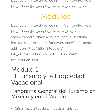
[/vc_column_text][/vc_column][/vc_row][vc_row]
[vc_column][vc_empty_space][vc_column_text]
Módulos
[/vc_column_text][/vc_column][/vc_row][vc_row]
[vc_column][vc_empty_space][vc_tta_tabs
style=”modern” shape=”square” active_section=”1″]
[vc_tta_section i_icon_fontawesome=”fa fa-pencil”
add_icon=”true” title=”Módulo 1″
tab_id=”1473095576875-11bb0176-0640″]
[vc_column_text]
Módulo 1:
El Turismo y la Propiedad
Vacacional.
Panorama General del Turismo en
México y en el Mundo
Cifras relevantes de la Industria Turística