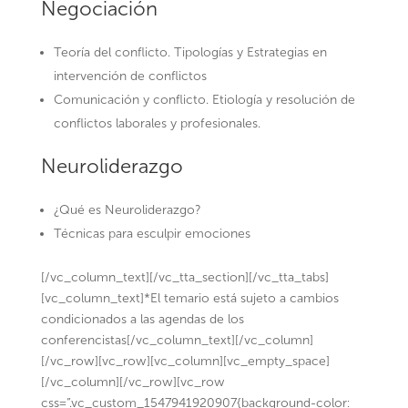
Negociación
Teoría del conflicto. Tipologías y Estrategias en
intervención de conflictos
Comunicación y conflicto. Etiología y resolución de
conflictos laborales y profesionales.
Neuroliderazgo
¿Qué es Neuroliderazgo?
Técnicas para esculpir emociones
[/vc_column_text][/vc_tta_section][/vc_tta_tabs]
[vc_column_text]*El temario está sujeto a cambios
condicionados a las agendas de los
conferencistas[/vc_column_text][/vc_column]
[/vc_row][vc_row][vc_column][vc_empty_space]
[/vc_column][/vc_row][vc_row
css=”.vc_custom_1547941920907{background-color: