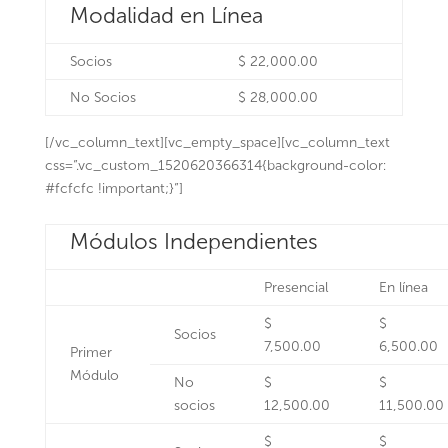
Modalidad en Línea
Socios
$ 22,000.00
No Socios
$ 28,000.00
[/vc_column_text][vc_empty_space][vc_column_text
css=”.vc_custom_1520620366314{background-color:
#fcfcfc !important;}”]
Módulos Independientes
Presencial
En línea
$
$
Socios
7,500.00
6,500.00
Primer
Módulo
No
$
$
socios
12,500.00
11,500.00
$
$