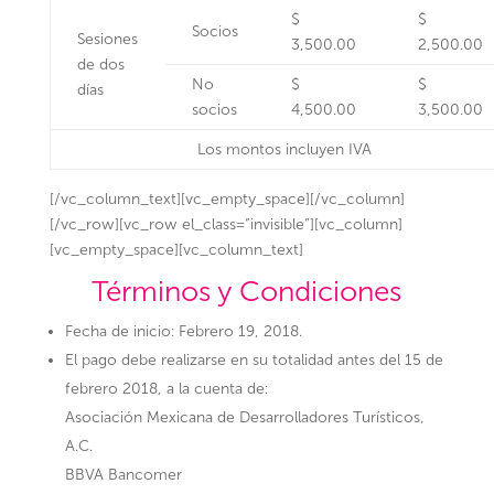
$
$
Socios
Sesiones
3,500.00
2,500.00
de dos
No
$
$
días
socios
4,500.00
3,500.00
Los montos incluyen IVA
[/vc_column_text][vc_empty_space][/vc_column]
[/vc_row][vc_row el_class=”invisible”][vc_column]
[vc_empty_space][vc_column_text]
Términos y Condiciones
Fecha de inicio: Febrero 19, 2018.
El pago debe realizarse en su totalidad antes del 15 de
febrero 2018, a la cuenta de:
Asociación Mexicana de Desarrolladores Turísticos,
A.C.
BBVA Bancomer