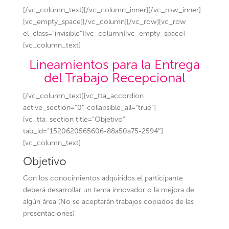
[/vc_column_text][/vc_column_inner][/vc_row_inner]
[vc_empty_space][/vc_column][/vc_row][vc_row
el_class=”invisible”][vc_column][vc_empty_space]
[vc_column_text]
Lineamientos para la Entrega
del Trabajo Recepcional
[/vc_column_text][vc_tta_accordion
active_section=”0″ collapsible_all=”true”]
[vc_tta_section title=”Objetivo”
tab_id=”1520620565606-88a50a75-2594″]
[vc_column_text]
Objetivo
Con los conocimientos adquiridos el participante
deberá desarrollar un tema innovador o la mejora de
algún área (No se aceptarán trabajos copiados de las
presentaciones)