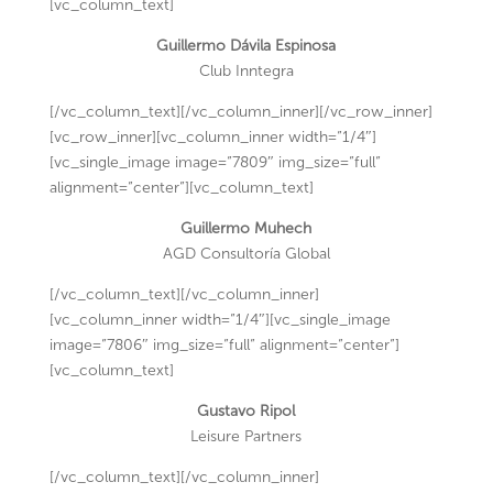
[vc_column_text]
Guillermo Dávila Espinosa
Club Inntegra
[/vc_column_text][/vc_column_inner][/vc_row_inner]
[vc_row_inner][vc_column_inner width=”1/4″]
[vc_single_image image=”7809″ img_size=”full”
alignment=”center”][vc_column_text]
Guillermo Muhech
AGD Consultoría Global
[/vc_column_text][/vc_column_inner]
[vc_column_inner width=”1/4″][vc_single_image
image=”7806″ img_size=”full” alignment=”center”]
[vc_column_text]
Gustavo Ripol
Leisure Partners
[/vc_column_text][/vc_column_inner]