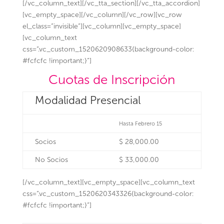
[/vc_column_text][/vc_tta_section][/vc_tta_accordion]
[vc_empty_space][/vc_column][/vc_row][vc_row
el_class=”invisible”][vc_column][vc_empty_space]
[vc_column_text
css=”.vc_custom_1520620908633{background-color:
#fcfcfc !important;}”]
Cuotas de Inscripción
Modalidad Presencial
Hasta Febrero 15
Socios
$ 28,000.00
No Socios
$ 33,000.00
[/vc_column_text][vc_empty_space][vc_column_text
css=”.vc_custom_1520620343326{background-color:
#fcfcfc !important;}”]