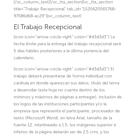
[/vc_column_text][/vc_tta_section][vc_tta_section
title=”Trabajo Recepcional” tab_id=”1520620565768-
97586d68-ac29″][vc_column_text]
El Trabajo Recepcional
[icon icon=”arrow-circle-right” color=”#d3d3d3″] La
fecha límite para la entrega del trabajo recepcional será
5 días hábiles posteriores a la última ponencia del
calendario.
[icon icon=”arrow-circle-right” color=”#d3d3d3″] El
trabajo deberá presentarse de forma individual con
carátula en donde aparezcan sus datos, título del tema
a desarrollar (esta hoja no cuenta dentro de los
mínimos y máximos de páginas a entregar), inclusión de
los logos de las instituciones participantes y/o la
empresa que representa el participante, procesador de
texto (Microsoft Word), en letra Arial, tamaño de la
fuente 12, interlineado a 1.5, los márgenes superior e
inferior de la página deberán ser de 2.5 cms. y los