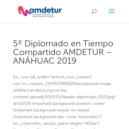
5º Diplomado en Tiempo
Compartido AMDETUR –
ANÁHUAC 2019
[vc_row full_width=”stretch_row_content”
css=”.vc_custom_1547937985629{background-image:
url(http://amdetur.org.mx/wp-
content/uploads/2019/01/header-diplomado-2019.jpg?
id=10214) !important;background-position: center
!important;background-repeat: no-repeat
!important;background-size: cover !important;}”]
[vc_column][vc_empty_space height=”400px”]