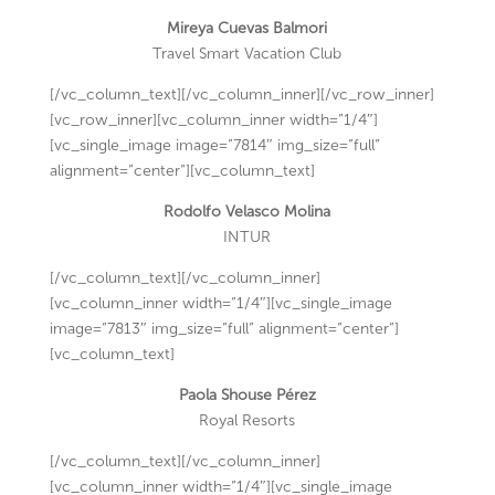
Mireya Cuevas Balmori
Travel Smart Vacation Club
[/vc_column_text][/vc_column_inner][/vc_row_inner]
[vc_row_inner][vc_column_inner width=”1/4″]
[vc_single_image image=”7814″ img_size=”full”
alignment=”center”][vc_column_text]
Rodolfo Velasco Molina
INTUR
[/vc_column_text][/vc_column_inner]
[vc_column_inner width=”1/4″][vc_single_image
image=”7813″ img_size=”full” alignment=”center”]
[vc_column_text]
Paola Shouse Pérez
Royal Resorts
[/vc_column_text][/vc_column_inner]
[vc_column_inner width=”1/4″][vc_single_image