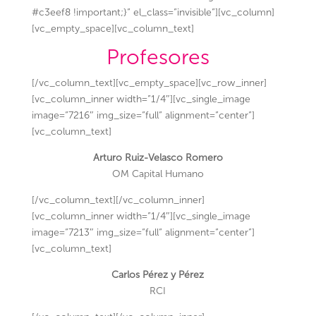
#c3eef8 !important;}” el_class=”invisible”][vc_column]
[vc_empty_space][vc_column_text]
Profesores
[/vc_column_text][vc_empty_space][vc_row_inner]
[vc_column_inner width=”1/4″][vc_single_image
image=”7216″ img_size=”full” alignment=”center”]
[vc_column_text]
Arturo Ruiz-Velasco Romero
OM Capital Humano
[/vc_column_text][/vc_column_inner]
[vc_column_inner width=”1/4″][vc_single_image
image=”7213″ img_size=”full” alignment=”center”]
[vc_column_text]
Carlos Pérez y Pérez
RCI