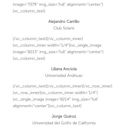
image=”7379″ img_size=”full” alignment=”center”]
[vc_column_text]
Alejandro Carrillo
Club Solaris
[/vc_column_text][/vc_column_inner]
[vc_column_inner width=”1/4″][vc_single_image
image=”8213″ img_size=”full” alignment=”center”]
[vc_column_text]
Liliana Anciola
Universidad Anáhuac
[/vc_column_text][/vc_column_inner][/vc_row_inner]
[vc_row_inner][vc_column_inner width=”1/4″]
[vc_single_image image=”8214″ img_size=”full”
alignment=”center”][vc_column_text]
Jorge Quiroz
Universidad del Golfo de California