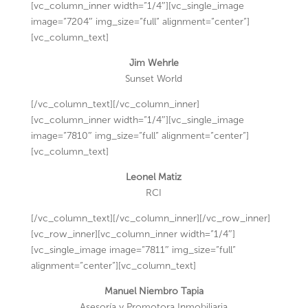
[vc_column_inner width=”1/4″][vc_single_image
image=”7204″ img_size=”full” alignment=”center”]
[vc_column_text]
Jim Wehrle
Sunset World
[/vc_column_text][/vc_column_inner]
[vc_column_inner width=”1/4″][vc_single_image
image=”7810″ img_size=”full” alignment=”center”]
[vc_column_text]
Leonel Matiz
RCI
[/vc_column_text][/vc_column_inner][/vc_row_inner]
[vc_row_inner][vc_column_inner width=”1/4″]
[vc_single_image image=”7811″ img_size=”full”
alignment=”center”][vc_column_text]
Manuel Niembro Tapia
Asesoría y Promotora Inmobiliaria