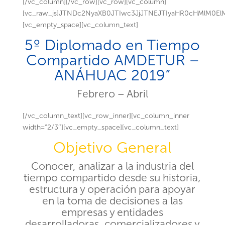
[/vc_column][/vc_row][vc_row][vc_column]
[vc_raw_js]JTNDc2NyaXB0JTIwc3JjJTNEJTIyaHR0cHMlM
[vc_empty_space][vc_column_text]
5º Diplomado en Tiempo
Compartido AMDETUR –
ANÁHUAC 2019”
Febrero – Abril
[/vc_column_text][vc_row_inner][vc_column_inner
width=”2/3″][vc_empty_space][vc_column_text]
Objetivo General
Conocer, analizar a la industria del
tiempo compartido desde su historia,
estructura y operación para apoyar
en la toma de decisiones a las
empresas y entidades
desarrolladoras, comercializadores y