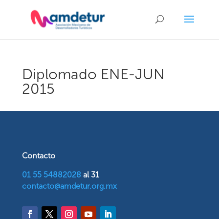
Diplomado ENE-JUN
2015
Contacto
01 55 54882028
al 31
contacto@amdetur.org.mx