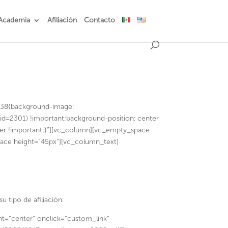
Academia
Afiliación
Contacto
738{background-image:
id=2301) !important;background-position: center
ver !important;}”][vc_column][vc_empty_space
ace height=”45px”][vc_column_text]
 tipo de afiliación:
t=”center” onclick=”custom_link”