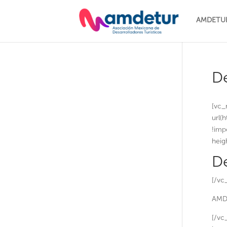
AMDETU
De
[vc_
url(
!imp
heig
De
[/vc
AMDE
[/vc