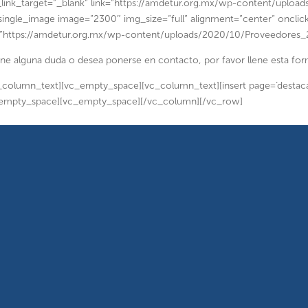
link_target=”_blank” link=”https://amdetur.org.mx/wp-content/uploa
single_image image=”2300″ img_size=”full” alignment=”center” onclic
=”https://amdetur.org.mx/wp-content/uploads/2020/10/Proveedores_
iene alguna duda o desea ponerse en contacto, por favor llene esta 
_column_text][vc_empty_space][vc_column_text][insert page=’destacad
empty_space][vc_empty_space][/vc_column][/vc_row]