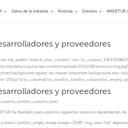
R
Datos de la industria
Noticias
Eventos
AMDETUR 
sarrolladores y proveedores
row full_width=”stretch_row_content” css=”.vc_custom_1453701863
http://amdetur.org.mx/wp-content/uploads/2015/08/servicios-img.jpg?
ortant;background-repeat: no-repeat !important;background-size: co
ht=”250px”][/vc_column][/vc_row][vc_row][vc_column][vc_empty_sp
sarrolladores y proveedores
_column_text][vc_column_text]
TUR ha diseñado para usted los siguientes servicios dependiendo de su
_column_text][vc_single_image image=”2299″ img_size=”full” alignmen