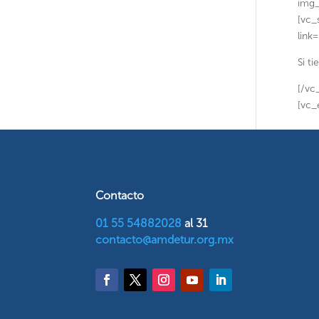
img_
[vc_
link
Si t
[/vc
[vc_
Contacto
01 55 54882028
al 31
contacto@amdetur.org.mx