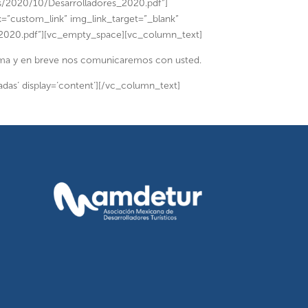
ds/2020/10/Desarrolladores_2020.pdf”]
k=”custom_link” img_link_target=”_blank”
2020.pdf”][vc_empty_space][vc_column_text]
forma y en breve nos comunicaremos con usted.
as’ display=’content’][/vc_column_text]