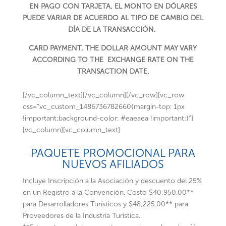
EN PAGO CON TARJETA, EL MONTO EN DÓLARES
PUEDE VARIAR DE ACUERDO AL TIPO DE CAMBIO DEL
DÍA DE LA TRANSACCIÓN.
CARD PAYMENT, THE DOLLAR AMOUNT MAY VARY
ACCORDING TO THE EXCHANGE RATE ON THE
TRANSACTION DATE.
[/vc_column_text][/vc_column][/vc_row][vc_row
css=”.vc_custom_1486736782660{margin-top: 1px
!important;background-color: #eaeaea !important;}”]
[vc_column][vc_column_text]
PAQUETE PROMOCIONAL PARA
NUEVOS AFILIADOS
Incluye Inscripción a la Asociación y descuento del 25%
en un Registro a la Convención. Costo $40,950.00**
para Desarrolladores Turísticos y $48,225.00** para
Proveedores de la Industria Turística.