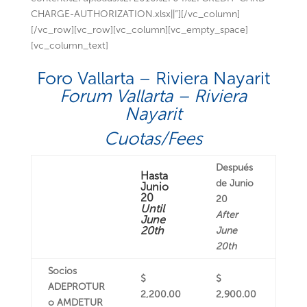
CHARGE-AUTHORIZATION.xlsx||”][/vc_column]
[/vc_row][vc_row][vc_column][vc_empty_space]
[vc_column_text]
Foro Vallarta – Riviera Nayarit
Forum Vallarta – Riviera
Nayarit
Cuotas/Fees
Después
Hasta
de Junio
Junio
20
20
Until
After
June
20th
June
20th
Socios
$
$
ADEPROTUR
2,200.00
2,900.00
o AMDETUR