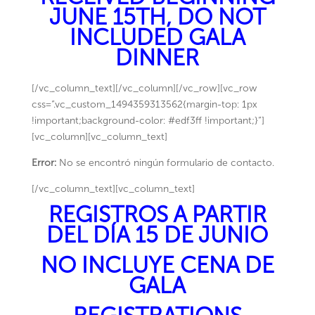
JUNE 15TH, DO NOT
INCLUDED GALA
DINNER
[/vc_column_text][/vc_column][/vc_row][vc_row
css=”.vc_custom_1494359313562{margin-top: 1px
!important;background-color: #edf3ff !important;}”]
[vc_column][vc_column_text]
Error:
No se encontró ningún formulario de contacto.
[/vc_column_text][vc_column_text]
REGISTROS A PARTIR
DEL DÍA 15 DE JUNIO
NO INCLUYE CENA DE
GALA