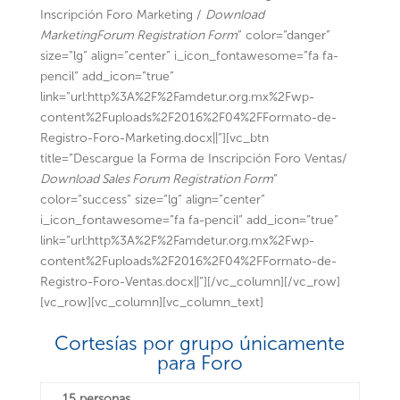
Inscripción Foro Marketing /
Download
MarketingForum Registration Form
” color=”danger”
size=”lg” align=”center” i_icon_fontawesome=”fa fa-
pencil” add_icon=”true”
link=”url:http%3A%2F%2Famdetur.org.mx%2Fwp-
content%2Fuploads%2F2016%2F04%2FFormato-de-
Registro-Foro-Marketing.docx||”][vc_btn
title=”Descargue la Forma de Inscripción Foro Ventas/
Download Sales Forum Registration Form
”
color=”success” size=”lg” align=”center”
i_icon_fontawesome=”fa fa-pencil” add_icon=”true”
link=”url:http%3A%2F%2Famdetur.org.mx%2Fwp-
content%2Fuploads%2F2016%2F04%2FFormato-de-
Registro-Foro-Ventas.docx||”][/vc_column][/vc_row]
[vc_row][vc_column][vc_column_text]
Cortesías por grupo únicamente
para Foro
15 personas