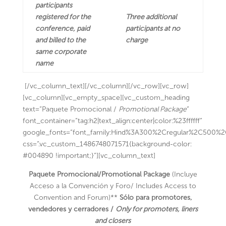
participants
registered for the
Three additional
conference, paid
participants at no
and billed to the
charge
same corporate
name
[/vc_column_text][/vc_column][/vc_row][vc_row]
[vc_column][vc_empty_space][vc_custom_heading
text=”Paquete Promocional /
Promotional Package
”
font_container=”tag:h2|text_align:center|color:%23ffffff”
google_fonts=”font_family:Hind%3A300%2Cregular%2C500%
css=”.vc_custom_1486748071571{background-color:
#004890 !important;}”][vc_column_text]
Paquete Promocional/Promotional Package
(Incluye
Acceso a la Convención y Foro/ Includes Access to
Convention and Forum)**
Sólo para promotores,
vendedores y cerradores /
Only for promoters, liners
and closers