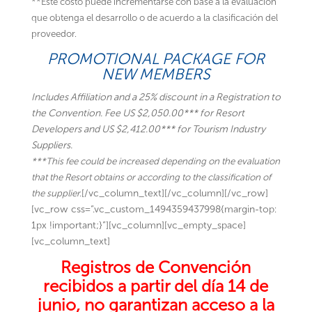
**Este costo puede incrementarse con base a la evaluación
que obtenga el desarrollo o de acuerdo a la clasificación del
proveedor.
PROMOTIONAL PACKAGE FOR
NEW MEMBERS
Includes Affiliation and a 25% discount in a Registration to
the Convention. Fee US $2,050.00*** for Resort
Developers and US $2,412.00*** for Tourism Industry
Suppliers.
***This fee could be increased depending on the evaluation
that the Resort obtains or according to the classification of
the supplier.
[/vc_column_text][/vc_column][/vc_row]
[vc_row css=”.vc_custom_1494359437998{margin-top:
1px !important;}”][vc_column][vc_empty_space]
[vc_column_text]
Registros de Convención
recibidos a partir del día 14 de
junio, no garantizan acceso a la