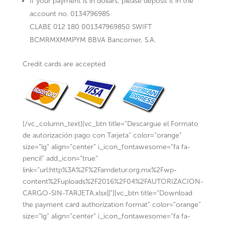
If your payment is in dollars, please deposit it in the
account no. 0134796985
CLABE 012 180 001347969850 SWIFT
BCMRMXMMPYM BBVA Bancomer, S.A.
Credit cards are accepted
[/vc_column_text][vc_btn title=”Descargue el Formato
de autorización pago con Tarjeta” color=”orange”
size=”lg” align=”center” i_icon_fontawesome=”fa fa-
pencil” add_icon=”true”
link=”url:http%3A%2F%2Famdetur.org.mx%2Fwp-
content%2Fuploads%2F2016%2F04%2FAUTORIZACION-
CARGO-SIN-TARJETA.xlsx||”][vc_btn title=”Download
the payment card authorization format” color=”orange”
size=”lg” align=”center” i_icon_fontawesome=”fa fa-