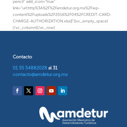
pencil” add_icon=”true”
link=”url:http%3A%2F%2Famdetur.org.mx%2Fwp-
content%2Fuploads%2F2016%2F04%2FCREDIT-CARD-
CHARGE-AUTHORIZATION.xlsx||”][vc_empty_space]
[/vc_column][/vc_row]
Contacto
01 55 54882028
al 31
contacto@amdetur.org.mx