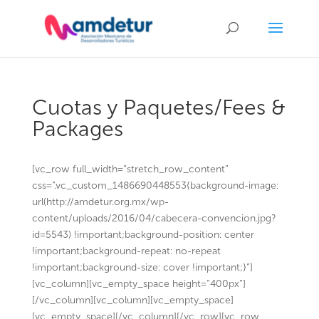
Cuotas y Paquetes/Fees &
Packages
[vc_row full_width=”stretch_row_content”
css=”.vc_custom_1486690448553{background-image:
url(http://amdetur.org.mx/wp-
content/uploads/2016/04/cabecera-convencion.jpg?
id=5543) !important;background-position: center
!important;background-repeat: no-repeat
!important;background-size: cover !important;}”]
[vc_column][vc_empty_space height=”400px”]
[/vc_column][vc_column][vc_empty_space]
[vc_empty_space][/vc_column][/vc_row][vc_row