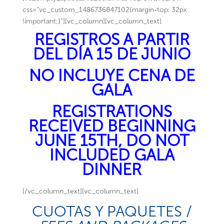
css=”.vc_custom_1486736847102{margin-top: 32px
!important;}”][vc_column][vc_column_text]
REGISTROS A PARTIR
DEL DÍA 15 DE JUNIO
NO INCLUYE CENA DE
GALA
REGISTRATIONS
RECEIVED BEGINNING
JUNE 15TH, DO NOT
INCLUDED GALA
DINNER
[/vc_column_text][vc_column_text]
CUOTAS Y PAQUETES /