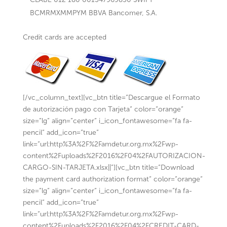
BCMRMXMMPYM BBVA Bancomer, S.A.
Credit cards are accepted
[/vc_column_text][vc_btn title=”Descargue el Formato
de autorización pago con Tarjeta” color=”orange”
size=”lg” align=”center” i_icon_fontawesome=”fa fa-
pencil” add_icon=”true”
link=”url:http%3A%2F%2Famdetur.org.mx%2Fwp-
content%2Fuploads%2F2016%2F04%2FAUTORIZACION-
CARGO-SIN-TARJETA.xlsx||”][vc_btn title=”Download
the payment card authorization format” color=”orange”
size=”lg” align=”center” i_icon_fontawesome=”fa fa-
pencil” add_icon=”true”
link=”url:http%3A%2F%2Famdetur.org.mx%2Fwp-
content%2Fuploads%2F2016%2F04%2FCREDIT-CARD-