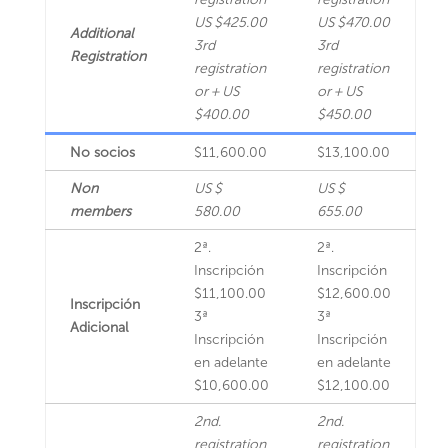
US $425.00
US $470.00
Additional
3rd
3rd
Registration
registration
registration
or + US
or + US
$400.00
$450.00
No socios
$11,600.00
$13,100.00
Non
US $
US $
members
580.00
655.00
2ª.
2ª.
Inscripción
Inscripción
$11,100.00
$12,600.00
Inscripción
3ª
3ª
Adicional
Inscripción
Inscripción
en adelante
en adelante
$10,600.00
$12,100.00
2nd.
2nd.
registration
registration