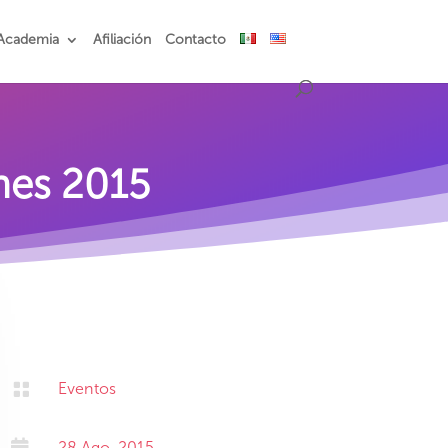
Academia
Afiliación
Contacto
nes 2015

Eventos

28 Ago, 2015