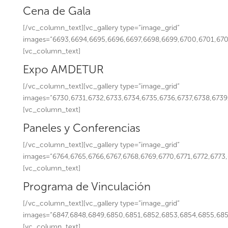
Cena de Gala
[/vc_column_text][vc_gallery type=”image_grid”
images=”6693,6694,6695,6696,6697,6698,6699,6700,6701,6702
[vc_column_text]
Expo AMDETUR
[/vc_column_text][vc_gallery type=”image_grid”
images=”6730,6731,6732,6733,6734,6735,6736,6737,6738,6739,
[vc_column_text]
Paneles y Conferencias
[/vc_column_text][vc_gallery type=”image_grid”
images=”6764,6765,6766,6767,6768,6769,6770,6771,6772,6773
[vc_column_text]
Programa de Vinculación
[/vc_column_text][vc_gallery type=”image_grid”
images=”6847,6848,6849,6850,6851,6852,6853,6854,6855,685
[vc_column_text]