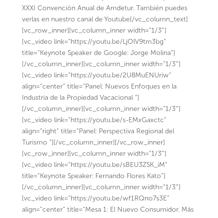
XXXI Convención Anual de Amdetur. También puedes
verlas en nuestro canal de Youtube[/vc_column_text]
[vc_row_inner][vc_column_inner width=”1/3″]
[vc_video link=”https://youtu.be/LjOlV9tm3bg”
title=”Keynote Speaker de Google: Jorge Molina”]
[/vc_column_inner][vc_column_inner width=”1/3″]
[vc_video link=”https://youtu.be/2U8MuENUriw”
align=”center” title=”Panel: Nuevos Enfoques en la
Industria de la Propiedad Vacacional “]
[/vc_column_inner][vc_column_inner width=”1/3″]
[vc_video link=”https://youtu.be/s-EMxGaxctc”
align=”right” title=”Panel: Perspectiva Regional del
Turismo “][/vc_column_inner][/vc_row_inner]
[vc_row_inner][vc_column_inner width=”1/3″]
[vc_video link=”https://youtu.be/sBEU3ZSK_iM”
title=”Keynote Speaker: Fernando Flores Kato”]
[/vc_column_inner][vc_column_inner width=”1/3″]
[vc_video link=”https://youtu.be/wf1RQno7s3E”
align=”center” title=”Mesa 1: El Nuevo Consumidor. Más