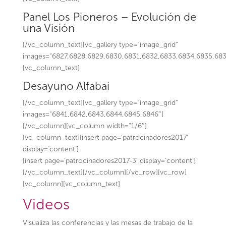
Panel Los Pioneros – Evolución de
una Visión
[/vc_column_text][vc_gallery type=”image_grid”
images=”6827,6828,6829,6830,6831,6832,6833,6834,6835,683
[vc_column_text]
Desayuno Alfabai
[/vc_column_text][vc_gallery type=”image_grid”
images=”6841,6842,6843,6844,6845,6846″]
[/vc_column][vc_column width=”1/6″]
[vc_column_text][insert page=’patrocinadores2017′
display=’content’]
[insert page=’patrocinadores2017-3′ display=’content’]
[/vc_column_text][/vc_column][/vc_row][vc_row]
[vc_column][vc_column_text]
Videos
Visualiza las conferencias y las mesas de trabajo de la