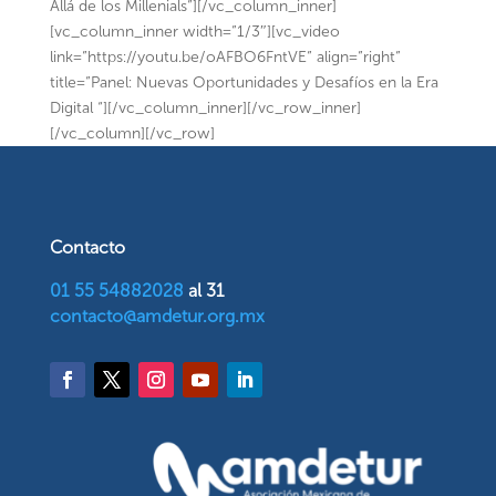
Allá de los Millenials”][/vc_column_inner]
[vc_column_inner width=”1/3″][vc_video
link=”https://youtu.be/oAFBO6FntVE” align=”right”
title=”Panel: Nuevas Oportunidades y Desafíos en la Era
Digital “][/vc_column_inner][/vc_row_inner]
[/vc_column][/vc_row]
Contacto
01 55 54882028
al 31
contacto@amdetur.org.mx