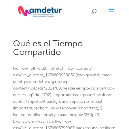
Qué es el Tiempo
Compartido
[vc_row full_width=”stretch_row_content”
css=”.vc_custom_1674805925030{background-image:
url(https://amdetur.org.mx/wp-
content/uploads/2021/09/header-iempo-compartido-
que-es.jpg?id=14792) !important;background-position:
center !important;background-repeat: no-repeat
!important;background-size: cover !important;}”]
[vc_column][vc_empty_space height=”250px”]
[/vc_column][/vc_row][vc_row
css=”.vc_custom_1674805799967{background-position: