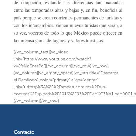
de ocupación, evitando las diferencias tan marcadas
entre las temporadas altas y bajas y, en fin, beneficia al
país porque se crean corrientes permanentes de turistas y
con los intercambios, vienen nuevos turistas que serán, a
su vez, voceros de todo lo que México puede ofrecer en
la inmensa gama de lugares y valores turísticos.
[/vc_column_text][vc_video
link=”https://www.youtube.com/watch?
v=JfsNcEnesPc”][/vc_column][/vc_row][vc_row]
[vc_column][vc_empty_space][vc_btn title=”Descarga
el Decálogo” color=”primary” align=”center”
link=”url:http%3A%2F%2Famdetur.org.mx%2Fwp-
content%2Fuploads%2F2016%2F03%2FDec%C3%A1logo0001.pdf
[/vc_column][/vc_row]
Contacto